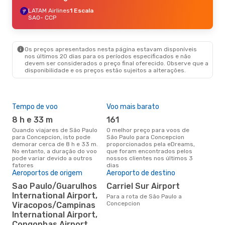
LATAM Airlines
1 Escala
SAO
- CCP
Os preços apresentados nesta página estavam disponíveis
nos últimos 20 dias para os períodos especificados e não
devem ser considerados o preço final oferecido. Observe que a
disponibilidade e os preços estão sujeitos a alterações.
Tempo de voo
Voo mais barato
Épo
8 h e 33 m
161
ab
Quando viajares de São Paulo
O melhor preço para voos de
abril é a altura mais concorrida
para Concepcion, isto pode
São Paulo para Concepcion
para
demorar cerca de 8 h e 33 m.
proporcionados pela eDreams,
Con
No entanto, a duração do voo
que foram encontrados pelos
dad
pode variar devido a outros
nossos clientes nos últimos 3
clie
fatores
dias
Aeroportos de origem
Aeroporto de destino
A m
Sao Paulo/Guarulhos
Carriel Sur Airport
res
International Airport,
Para a rota de São Paulo a
ma
Concepcion
Viracopos/Campinas
junho é uma das melhores
International Airport,
altu
Congonhas Airport
Con