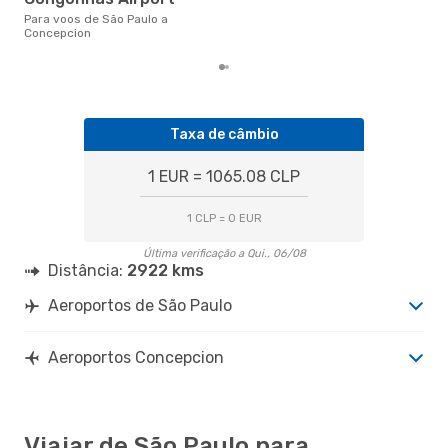
Pau
Para voos de São Paulo a
reai
Concepcion
Taxa de câmbio
1 EUR = 1065.08 CLP
1 CLP = 0 EUR
Última verificação a Qui., 06/08
Distância:
2922 kms
Aeroportos de São Paulo
Aeroportos Concepcion
Viajar de São Paulo para