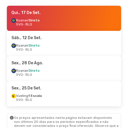
Sáb., 17 De Out.
Qui., 17 De Set.
- Ter., 20 De Out.
Vueling
Ryanair
1 Escala
Direto
SVQ
SVQ
- BLQ
- BLQ
Ryanair
Direto
BLQ
- SVQ
Sáb., 12 De Set.
Sáb., 3 De Out.
Ryanair
Direto
- Qui., 8 De Out.
SVQ
- BLQ
Vueling
1 Escala
SVQ
- BLQ
Vueling
1 Escala
Sex., 28 De Ago.
BLQ
- SVQ
Ryanair
Direto
SVQ
- BLQ
Sex., 25 De Set.
Vueling
1 Escala
SVQ
- BLQ
Os preços apresentados nesta página estavam disponíveis
nos últimos 20 dias para os períodos especificados e não
devem ser considerados o preço final oferecido. Observe que a