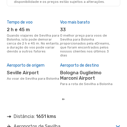
disponibilidade e os preços estão sujeitos a alterações.
Tempo de voo
Voo mais barato
Épo
2 h e 45 m
33
j
Quando viajares de Sevilha para
O melhor preço para voos de
junho é a altura mais
Bolonha, isto pode demorar
Sevilha para Bolonha
conc
cerca de 2 h e 45 m. No entanto,
proporcionados pela eDreams,
Sev
a duração do voo pode variar
que foram encontrados pelos
com
devido a outros fatores
nossos clientes nos últimos 3
nos
dias
Pre
de 
Aeroporto de origem
Aeroporto de destino
15
Seville Airport
Bologna Guglielmo
Um voo de Sevilha para Bolonha
Marconi Airport
na 
Ao voar de Sevilha para Bolonha
€, 
Para a rota de Sevilha a Bolonha
pre
Distância:
1651 kms
Aeroportos de Sevilha