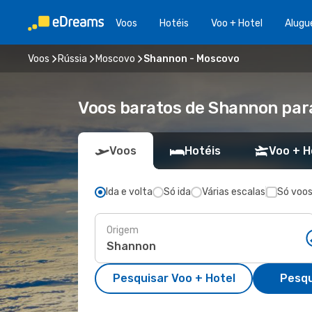
Voos
Hotéis
Voo + Hotel
Alugu
Voos
Rússia
Moscovo
Shannon - Moscovo
Voos baratos de Shannon pa
Voos
Hotéis
Voo + H
Ida e volta
Só ida
Várias escalas
Só voos
Origem
Pesquisar Voo + Hotel
Pesqu