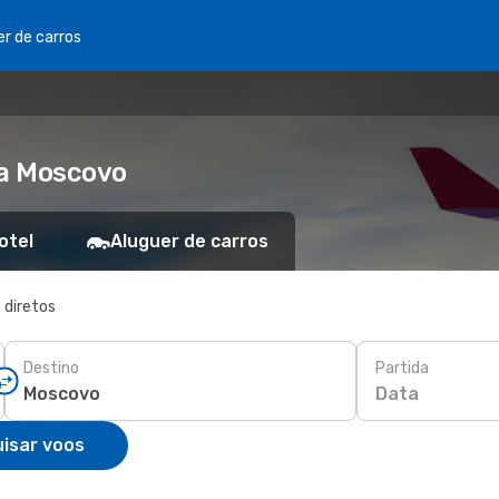
er de carros
ra Moscovo
otel
Aluguer de carros
 diretos
Destino
Partida
Data
isar voos