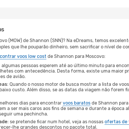
os
covo (MOW) de Shannon (SNN)? Na eDreams, temos excelentes
les que lhe pouparão dinheiro, sem sacrificar o nível de co
contrar voos low cost
de Shannon para Moscovo:
 algumas pessoas esperem até ao último minuto para encont
hetes com antecedência. Desta forma, existe uma maior pr
tes de avião.
eas
: Quando o nosso motor de busca mostrar a lista de voos 
baixo custo. Além disso, se as datas da viagem não forem fi
 melhores dias para encontrar
voos baratos
de Shannon para 
dem a ser mais caros aos fins de semana e durante a época al
nseguir uma pechincha.
dade
: se pretende ficar num hotel, veja as nossas
ofertas de
recer-lhe grandes descontos no pacote total.