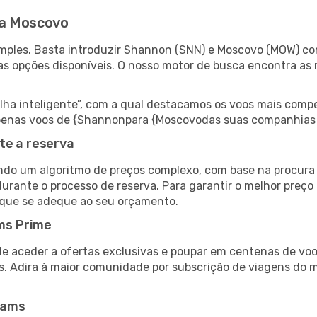
ra Moscovo
mples. Basta introduzir Shannon (SNN) e Moscovo (MOW) com
as opções disponíveis. O nosso motor de busca encontra as 
 inteligente”, com a qual destacamos os voos mais compet
r apenas voos de {Shannonpara {Moscovodas suas companhias 
te a reserva
do um algoritmo de preços complexo, com base na procura e
durante o processo de reserva. Para garantir o melhor preço
 que se adeque ao seu orçamento.
ms Prime
de aceder a ofertas exclusivas e poupar em centenas de voo
s. Adira à maior comunidade por subscrição de viagens do
eams