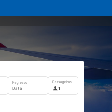
Passageiros
Regresso
Data
1