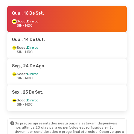
Qua., 14 De Out.
Qua., 16 De Set.
- Sáb., 17 De Out.
Scoot
Scoot
Direto
Direto
SIN
SIN
- MDC
- MDC
Scoot
Direto
MDC
- SIN
Qua., 14 De Out.
Scoot
Direto
SIN
- MDC
Seg., 24 De Ago.
Scoot
Direto
SIN
- MDC
Sex., 25 De Set.
Scoot
Direto
SIN
- MDC
Os preços apresentados nesta página estavam disponíveis
nos últimos 20 dias para os períodos especificados e não
devem ser considerados o preço final oferecido. Observe que a