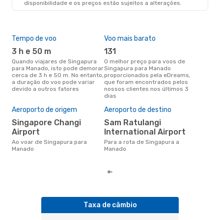
disponibilidade e os preços estão sujeitos a alterações.
Tempo de voo
Voo mais barato
Épo
3 h e 50 m
131
ab
Quando viajares de Singapura
O melhor preço para voos de
abril é a altura mais concorrida
para Manado, isto pode demorar
Singapura para Manado
para
cerca de 3 h e 50 m. No entanto,
proporcionados pela eDreams,
Man
a duração do voo pode variar
que foram encontrados pelos
dad
devido a outros fatores
nossos clientes nos últimos 3
clie
dias
Pre
de 
Aeroporto de origem
Aeroporto de destino
2
Singapore Changi
Sam Ratulangi
Um voo de Singapura para
Airport
International Airport
Man
cer
Ao voar de Singapura para
Para a rota de Singapura a
dad
Manado
Manado
mes
Taxa de câmbio