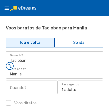
Voos baratos de Tacloban para Manila
Ida e volta
Só ida
De onde?
Tacloban
Para onde?
Manila
Passageiros
Quando?
1 adulto
Voos diretos