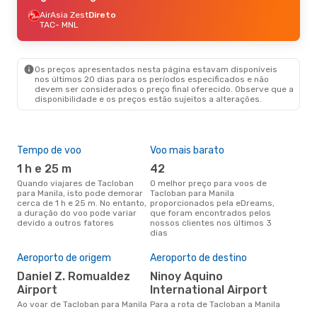
AirAsia Zest
Direto
TAC
- MNL
Os preços apresentados nesta página estavam disponíveis
nos últimos 20 dias para os períodos especificados e não
devem ser considerados o preço final oferecido. Observe que a
disponibilidade e os preços estão sujeitos a alterações.
Tempo de voo
Voo mais barato
Épo
1 h e 25 m
42
j
Quando viajares de Tacloban
O melhor preço para voos de
junho é a altura mais
para Manila, isto pode demorar
Tacloban para Manila
conc
cerca de 1 h e 25 m. No entanto,
proporcionados pela eDreams,
Tac
a duração do voo pode variar
que foram encontrados pelos
com
devido a outros fatores
nossos clientes nos últimos 3
nos
dias
Pre
de 
Aeroporto de origem
Aeroporto de destino
47
Daniel Z. Romualdez
Ninoy Aquino
Um voo de Tacloban para Manila
Airport
International Airport
na 
€, 
Ao voar de Tacloban para Manila
Para a rota de Tacloban a Manila
pre