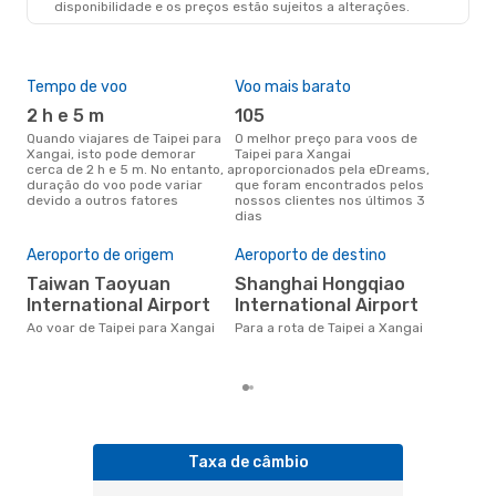
disponibilidade e os preços estão sujeitos a alterações.
Tempo de voo
Voo mais barato
Épo
2 h e 5 m
105
j
Quando viajares de Taipei para
O melhor preço para voos de
junho é a altura mais
Xangai, isto pode demorar
Taipei para Xangai
conc
cerca de 2 h e 5 m. No entanto, a
proporcionados pela eDreams,
par
duração do voo pode variar
que foram encontrados pelos
dad
devido a outros fatores
nossos clientes nos últimos 3
clie
dias
Pre
de 
Aeroporto de origem
Aeroporto de destino
14
Taiwan Taoyuan
Shanghai Hongqiao
Um voo de Taipei para Xangai na
International Airport
International Airport
eDr
com
Ao voar de Taipei para Xangai
Para a rota de Taipei a Xangai
dos
Taxa de câmbio