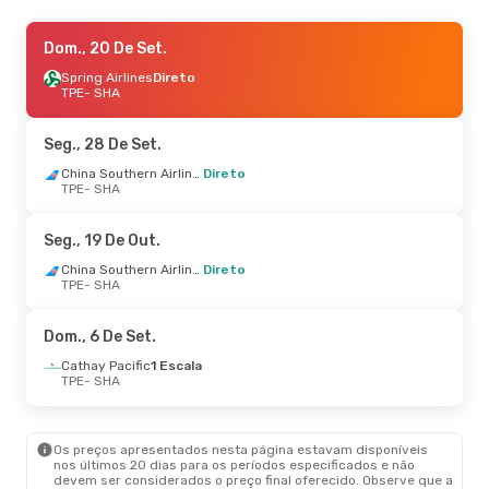
Sáb., 26 De Set.
Dom., 20 De Set.
- Sex., 2 De Out.
China Eastern Airlines
Spring Airlines
Direto
Direto
TPE
TPE
- SHA
- SHA
China Eastern Airlines
Direto
SHA
- TPE
Seg., 28 De Set.
China Southern Airlines
Direto
TPE
- SHA
Seg., 19 De Out.
China Southern Airlines
Direto
TPE
- SHA
Dom., 6 De Set.
Cathay Pacific
1 Escala
TPE
- SHA
Os preços apresentados nesta página estavam disponíveis
nos últimos 20 dias para os períodos especificados e não
devem ser considerados o preço final oferecido. Observe que a