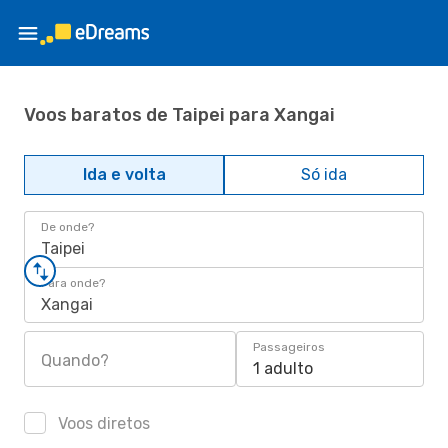
Voos baratos de Taipei para Xangai
Ida e volta
Só ida
De onde?
Taipei
Para onde?
Xangai
Passageiros
Quando?
1 adulto
Voos diretos