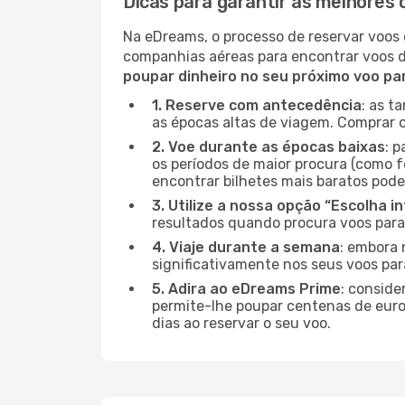
Dicas para garantir as melhores
Na eDreams, o processo de reservar voos 
companhias aéreas para encontrar voos 
poupar dinheiro no seu próximo voo p
1. Reserve com antecedência
: as t
as épocas altas de viagem. Comprar o
2. Voe durante as épocas baixas
: 
os períodos de maior procura (como f
encontrar bilhetes mais baratos pode
3. Utilize a nossa opção “Escolha i
resultados quando procura voos para
4. Viaje durante a semana
: embora 
significativamente nos seus voos par
5. Adira ao eDreams Prime
: conside
permite-lhe poupar centenas de euros
dias ao reservar o seu voo.