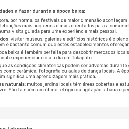
idades a fazer durante a época baixa:
bora, por norma, os festivais de maior dimensão aconteçam 
lebrações mais pequenos e mais orientados para a comuni
 numa visita guiada para uma experiência mais pessoal.
ados
: visitar museus, galerias e edifícios históricos é o pla
bém é bastante comum que estes estabelecimentos ofereçam
poca baixa é também perfeita para descobrir mercados locais
cal e experienciar o dia a dia em Takapoto.
que as condições climatéricas podem ser adversas durante 
s como cerâmica, fotografia ou aulas de dança locais. A épo
m significa uma aprendizagem mais prática.
as naturais
: muitos jardins locais têm áreas cobertas e est
ivre. São também um ótimo refúgio da agitação urbana e pe