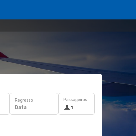
Passageiros
Regresso
Data
1