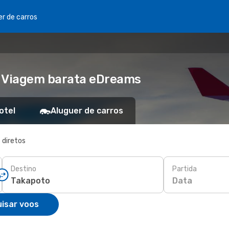
er de carros
- Viagem barata eDreams
otel
Aluguer de carros
 diretos
Destino
Partida
Data
isar voos