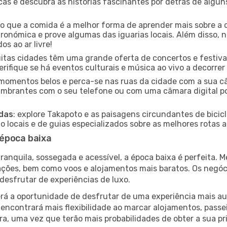
icas e descubra as histórias fascinantes por detrás de algu
ido que a comida é a melhor forma de aprender mais sobre a 
ronómica e prove algumas das iguarias locais. Além disso,
s ao ar livre!
uitas cidades têm uma grande oferta de concertos e festiv
erifique se há eventos culturais e música ao vivo a decorrer
e momentos belos e perca-se nas ruas da cidade com a sua câ
umbrantes com o seu telefone ou com uma câmara digital p
adas
: explore Takapoto e as paisagens circundantes de bicic
locais e de guias especializados sobre as melhores rotas a 
 época baixa
nquila, sossegada e acessível, a época baixa é perfeita. Me
rações, bem como voos e alojamentos mais baratos. Os negó
desfrutar de experiências de luxo.
á a oportunidade de desfrutar de uma experiência mais autê
encontrará mais flexibilidade ao marcar alojamentos, passei
a, uma vez que terão mais probabilidades de obter a sua pri