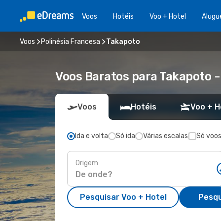
Voos
Hotéis
Voo + Hotel
Alugu
Voos
Polinésia Francesa
Takapoto
Voos Baratos para Takapoto 
Voos
Hotéis
Voo + H
Ida e volta
Só ida
Várias escalas
Só voos
Origem
Pesquisar Voo + Hotel
Pesqu