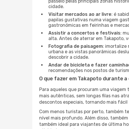
passeio pelas principais zonas histór
cidade.
Visitar mercados ao ar livre
: é sab
papilas gustativas numa viagem gast
gastronómicas em feirinhas e mercado
Assistir a concertos e festivais
: m
alta. Antes de aterrar em Takapoto, v
Fotografia de paisagem
: imortaliz
urbana e as vistas panorâmicas desl
descobrir a cidade.
Andar de bicicleta e fazer caminh
recomendações nos postos de turismo 
O que fazer em Takapoto durante a
Para aqueles que procuram uma viagem tra
mais autênticas, sem longas filas nas at
descontos especiais, tornando mais fácil 
Com menos turistas por perto, também ter
nível mais profundo. Além disso, também 
também ideal para viajantes de última hor