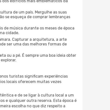
ns dos edifícios mais emblemáticos da
cultura de um país. Mergulhe as suas
 não se esqueça de comprar lembranças
ais de música durante os meses de época
 na cidade.
mara. Capturar a arquitetura, a arte
ode ser uma das melhores formas de
leta ou a pé. É sempre uma boa ideia obter
explorar.
nos turistas significam experiências
cios locais oferecem muitas vezes
ntica e de se ligar à cultura local a um
os e qualquer outra reserva. Esta época é
meira escolha no que diz respeito a