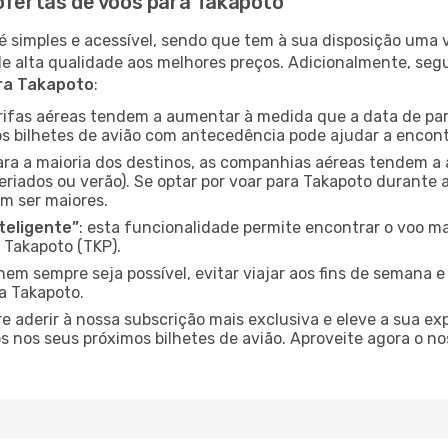
 ofertas de voos para Takapoto
é simples e acessível, sendo que tem à sua disposição uma
de alta qualidade aos melhores preços. Adicionalmente, 
ara Takapoto
:
arifas aéreas tendem a aumentar à medida que a data de pa
s bilhetes de avião com antecedência pode ajudar a encont
para a maioria dos destinos, as companhias aéreas tendem a
eriados ou verão). Se optar por voar para Takapoto durante 
m ser maiores.
nteligente”
: esta funcionalidade permite encontrar o voo ma
 Takapoto (TKP).
nem sempre seja possível, evitar viajar aos fins de semana 
a Takapoto.
re aderir à nossa subscrição mais exclusiva e eleve a sua e
 nos seus próximos bilhetes de avião. Aproveite agora o no