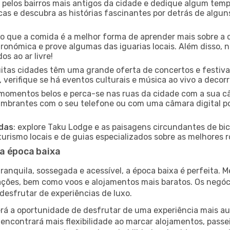
e pelos bairros mais antigos da cidade e dedique algum temp
icas e descubra as histórias fascinantes por detrás de algu
ido que a comida é a melhor forma de aprender mais sobre a 
ronómica e prove algumas das iguarias locais. Além disso,
s ao ar livre!
uitas cidades têm uma grande oferta de concertos e festiv
 verifique se há eventos culturais e música ao vivo a decorr
e momentos belos e perca-se nas ruas da cidade com a sua câ
umbrantes com o seu telefone ou com uma câmara digital p
adas
: explore Taku Lodge e as paisagens circundantes de bic
rismo locais e de guias especializados sobre as melhores ro
a época baixa
nquila, sossegada e acessível, a época baixa é perfeita. Me
rações, bem como voos e alojamentos mais baratos. Os negó
desfrutar de experiências de luxo.
á a oportunidade de desfrutar de uma experiência mais autê
encontrará mais flexibilidade ao marcar alojamentos, passei