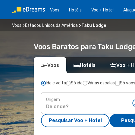
Voos
Hotéis
Voo + Hotel
Alugu
Voos
Estados Unidos da América
Taku Lodge
Voos Baratos para Taku Lodg
Voos
Hotéis
Voo + H
Ida e volta
Só ida
Várias escalas
Só voos
Origem
Pesquisar Voo + Hotel
Pesqu