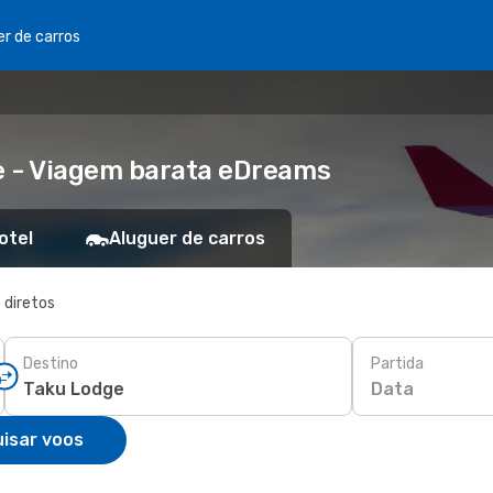
er de carros
e - Viagem barata eDreams
otel
Aluguer de carros
 diretos
Destino
Partida
Data
isar voos