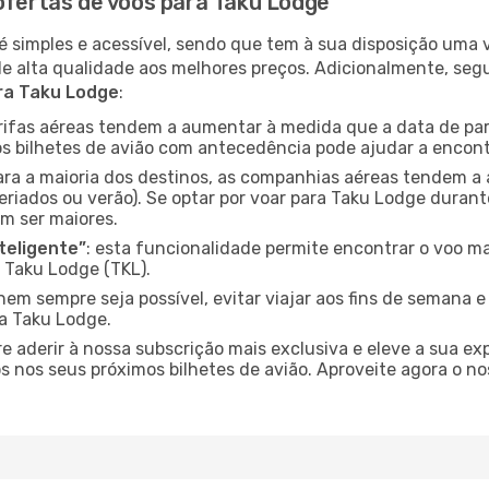
ofertas de voos para Taku Lodge
é simples e acessível, sendo que tem à sua disposição uma
de alta qualidade aos melhores preços. Adicionalmente, 
ra Taku Lodge
:
arifas aéreas tendem a aumentar à medida que a data de pa
s bilhetes de avião com antecedência pode ajudar a encont
para a maioria dos destinos, as companhias aéreas tendem a
eriados ou verão). Se optar por voar para Taku Lodge durant
m ser maiores.
nteligente”
: esta funcionalidade permite encontrar o voo ma
 Taku Lodge (TKL).
nem sempre seja possível, evitar viajar aos fins de semana 
ra Taku Lodge.
re aderir à nossa subscrição mais exclusiva e eleve a sua e
 nos seus próximos bilhetes de avião. Aproveite agora o no