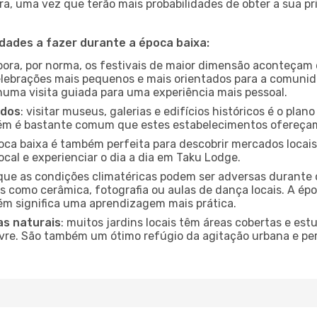
a, uma vez que terão mais probabilidades de obter a sua pri
idades a fazer durante a época baixa:
bora, por norma, os festivais de maior dimensão aconteçam 
lebrações mais pequenos e mais orientados para a comuni
 numa visita guiada para uma experiência mais pessoal.
ados
: visitar museus, galerias e edifícios históricos é o pla
bém é bastante comum que estes estabelecimentos ofereçam
poca baixa é também perfeita para descobrir mercados locais
cal e experienciar o dia a dia em Taku Lodge.
que as condições climatéricas podem ser adversas durante 
s como cerâmica, fotografia ou aulas de dança locais. A épo
m significa uma aprendizagem mais prática.
as naturais
: muitos jardins locais têm áreas cobertas e est
ivre. São também um ótimo refúgio da agitação urbana e pe