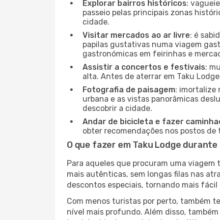
Explorar bairros históricos
: vaguei
passeio pelas principais zonas histór
cidade.
Visitar mercados ao ar livre
: é sab
papilas gustativas numa viagem gast
gastronómicas em feirinhas e mercado
Assistir a concertos e festivais
: m
alta. Antes de aterrar em Taku Lodge,
Fotografia de paisagem
: imortaliz
urbana e as vistas panorâmicas desl
descobrir a cidade.
Andar de bicicleta e fazer caminh
obter recomendações nos postos de tu
O que fazer em Taku Lodge durante 
Para aqueles que procuram uma viagem tra
mais autênticas, sem longas filas nas at
descontos especiais, tornando mais fácil 
Com menos turistas por perto, também ter
nível mais profundo. Além disso, também 