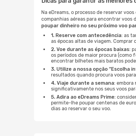
Dicas para garantir as melhores 
Na eDreams, o processo de reservar voos 
companhias aéreas para encontrar voos 
poupar dinheiro no seu próximo voo pa
1. Reserve com antecedência
: as t
as épocas altas de viagem. Comprar o
2. Voe durante as épocas baixas
: 
os períodos de maior procura (como f
encontrar bilhetes mais baratos pode
3. Utilize a nossa opção “Escolha i
resultados quando procura voos para
4. Viaje durante a semana
: embora 
significativamente nos seus voos pa
5. Adira ao eDreams Prime
: conside
permite-lhe poupar centenas de euros
dias ao reservar o seu voo.