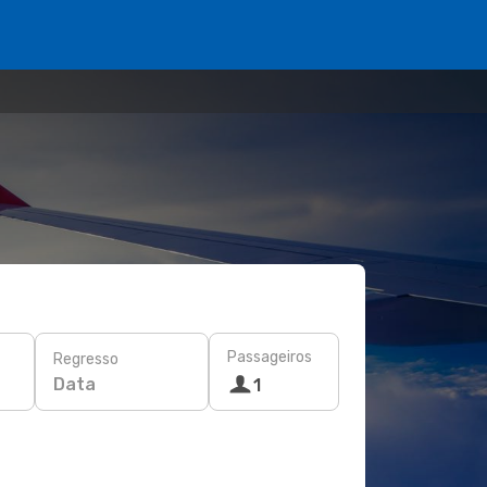
Passageiros
Regresso
Data
1