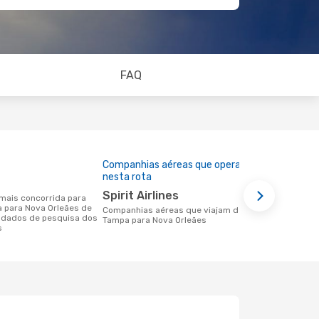
FAQ
Companhias aéreas que operam
Preço médi
nesta rota
125 €
Spirit Airlines
Um voo de Tampa para Nova Orleães na
a para Nova Orleães de
eDreams cus
Companhias aéreas que viajam de
 dados de pesquisa dos
base nos da
Tampa para Nova Orleães
s
6 meses