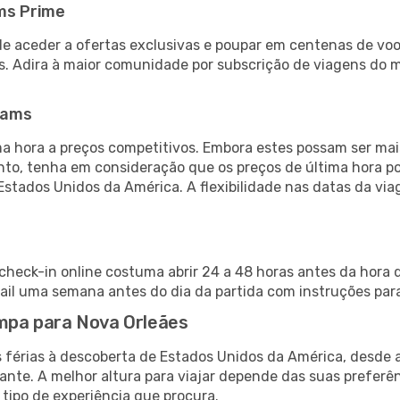
ms Prime
de aceder a ofertas exclusivas e poupar em centenas de voo
s. Adira à maior comunidade por subscrição de viagens do
eams
 hora a preços competitivos. Embora estes possam ser mais
nto, tenha em consideração que os preços de última hora p
Estados Unidos da América. A flexibilidade nas datas da v
check-in online costuma abrir 24 a 48 horas antes da hora 
il uma semana antes do dia da partida com instruções para
ampa para Nova Orleães
s férias à descoberta de Estados Unidos da América, desde 
ante. A melhor altura para viajar depende das suas preferê
 tipo de experiência que procura.