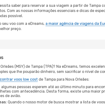
cessita saber para reservar a sua viagem a partir de Tamp
s. Com as nossas informações essenciais e dicas de especi
das possível.
 o seu voo com a eDreams,
a maior agência de viagens da Eu
elhor preço.
os
 Orleães (MSY) de Tampa (TPA)? Na eDreams, temos excelent
les que lhe pouparão dinheiro, sem sacrificar o nível de co
contrar voos low cost
de Tampa para Nova Orleães:
 algumas pessoas esperem até ao último minuto para encont
hetes com antecedência. Desta forma, existe uma maior pr
tes de avião.
eas
: Quando o nosso motor de busca mostrar a lista de voos 