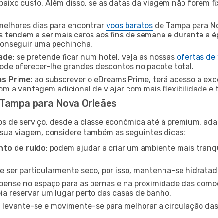
baixo custo. Além disso, se as datas da viagem não forem fi
 melhores dias para encontrar
voos baratos
de Tampa para No
es tendem a ser mais caros aos fins de semana e durante a é
 conseguir uma pechincha.
dade
: se pretende ficar num hotel, veja as nossas
ofertas de
pode oferecer-lhe grandes descontos no pacote total.
ms Prime
: ao subscrever o eDreams Prime, terá acesso a exc
m a vantagem adicional de viajar com mais flexibilidade e 
 Tampa para Nova Orleães
os de serviço, desde a classe económica até à premium, ad
 sua viagem, considere também as seguintes dicas:
to de ruído
: podem ajudar a criar um ambiente mais tranqu
de ser particularmente seco, por isso, mantenha-se hidratad
 pense no espaço para as pernas e na proximidade das comod
ia reservar um lugar perto das casas de banho.
: levante-se e movimente-se para melhorar a circulação das