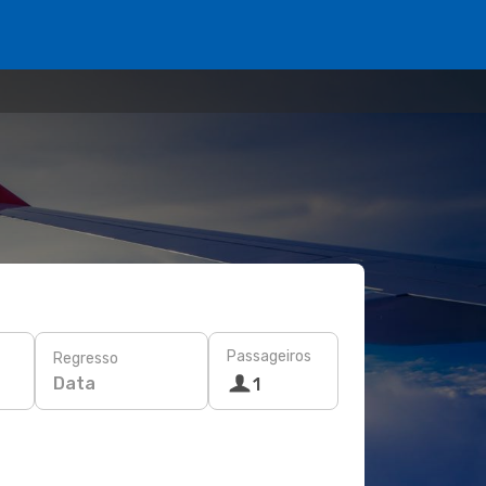
Passageiros
Regresso
Data
1