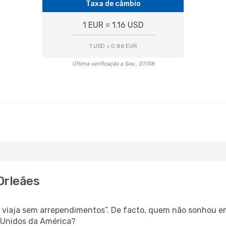
Taxa de câmbio
1 EUR = 1.16 USD
1 USD = 0.86 EUR
Última verificação a Sex., 07/08
Orleães
as, viaja sem arrependimentos”. De facto, quem não sonhou 
 Unidos da América?