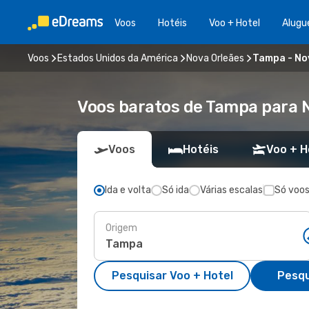
Voos
Hotéis
Voo + Hotel
Alugu
Voos
Estados Unidos da América
Nova Orleães
Tampa - No
Voos baratos de Tampa para 
Voos
Hotéis
Voo + H
Ida e volta
Só ida
Várias escalas
Só voos
Origem
Pesquisar Voo + Hotel
Pesqu