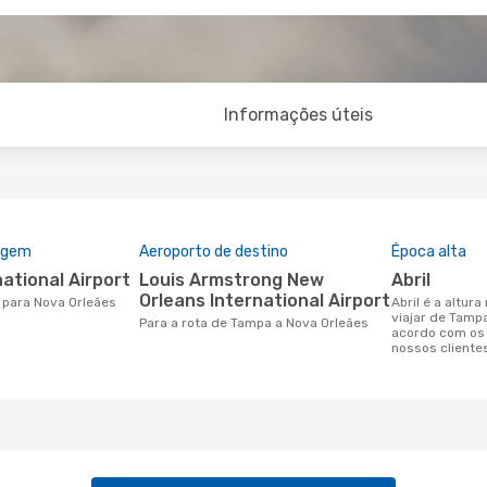
Informações úteis
rigem
Aeroporto de destino
Época alta
national Airport
Louis Armstrong New
abril
Orleans International Airport
 para Nova Orleães
abril é a altura mais concorrida para
viajar de Tamp
Para a rota de Tampa a Nova Orleães
acordo com os
nossos cliente