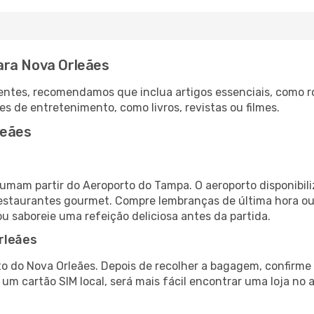
ara Nova Orleães
ntes, recomendamos que inclua artigos essenciais, como r
es de entretenimento, como livros, revistas ou filmes.
leães
tumam partir do Aeroporto do Tampa. O aeroporto disponib
 restaurantes gourmet. Compre lembranças de última hora ou 
ou saboreie uma refeição deliciosa antes da partida.
rleães
o do Nova Orleães. Depois de recolher a bagagem, confirme 
e um cartão SIM local, será mais fácil encontrar uma loja n