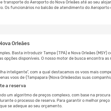
 transporte do Aeroporto do Nova Orleães até ao seu alojam
do. Os funcionários no balcão de atendimento do Aeroport
Nova Orleães
ples. Basta introduzir Tampa (TPA) e Nova Orleães (MSY) c
as opções disponíveis. O nosso motor de busca encontra as 
 inteligente”, com a qual destacamos os voos mais compet
r apenas voos de {Tampapara {Nova Orleãesdas suas companhia
te a reserva
do um algoritmo de preços complexo, com base na procura e
urante o processo de reserva. Para garantir o melhor preço 
 que se adeque ao seu orçamento.