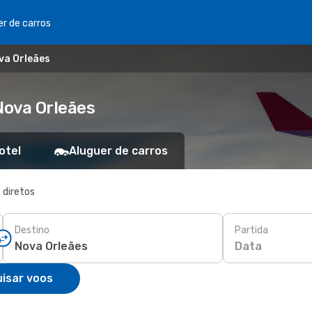
er de carros
va Orleães
Nova Orleães
otel
Aluguer de carros
 diretos
Destino
Partida
Data
isar voos