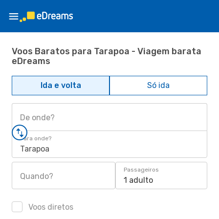
Voos Baratos para Tarapoa - Viagem barata
eDreams
Ida e volta
Só ida
De onde?
Para onde?
Tarapoa
Passageiros
Quando?
1 adulto
Voos diretos