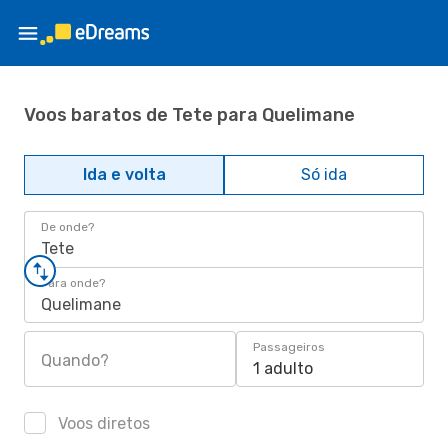
Voos baratos de Tete para Quelimane
Ida e volta
Só ida
De onde?
Tete
Para onde?
Quelimane
Passageiros
Quando?
1 adulto
Voos diretos