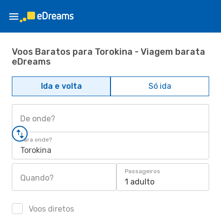
Voos Baratos para Torokina - Viagem barata
eDreams
Ida e volta
Só ida
De onde?
Para onde?
Torokina
Passageiros
Quando?
1 adulto
Voos diretos