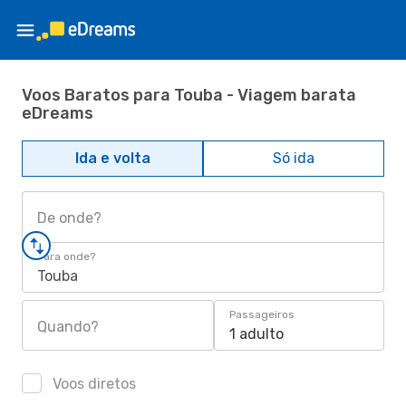
Voos Baratos para Touba - Viagem barata
eDreams
Ida e volta
Só ida
De onde?
Para onde?
Touba
Passageiros
Quando?
1 adulto
Voos diretos