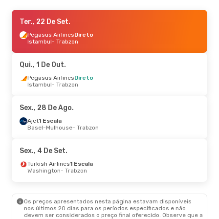
Qua., 9 De Set.
Ter., 22 De Set.
- Seg., 14 De Set.
Ajet
Pegasus Airlines
Direto
Direto
Ancara
Istambul
- Trabzon
- Trabzon
Ajet
Direto
Trabzon
- Ancara
Qui., 1 De Out.
Qui., 1 De Out.
Pegasus Airlines
- Qua., 7 De Out.
Direto
Istambul
- Trabzon
Pegasus Airlines
Direto
Istambul
- Trabzon
Ajet
Direto
Sex., 28 De Ago.
Trabzon
- Istambul
Ajet
1 Escala
Basel-Mulhouse
- Trabzon
Qui., 27 De Ago.
- Seg., 31 De Ago.
Pegasus Airlines
Direto
Sex., 4 De Set.
Istambul
- Trabzon
Pegasus Airlines
Direto
Turkish Airlines
1 Escala
Trabzon
- Istambul
Washington
- Trabzon
Sáb., 10 De Out.
- Sáb., 17 De Out.
Os preços apresentados nesta página estavam disponíveis
Turkish Airlines
1 Escala
nos últimos 20 dias para os períodos especificados e não
Luxemburgo
- Trabzon
devem ser considerados o preço final oferecido. Observe que a
Turkish Airlines
1 Escala