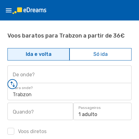
Voos baratos para Trabzon a partir de 36€
Ida e volta
Só ida
De onde?
Para onde?
Trabzon
Passageiros
Quando?
1 adulto
Voos diretos