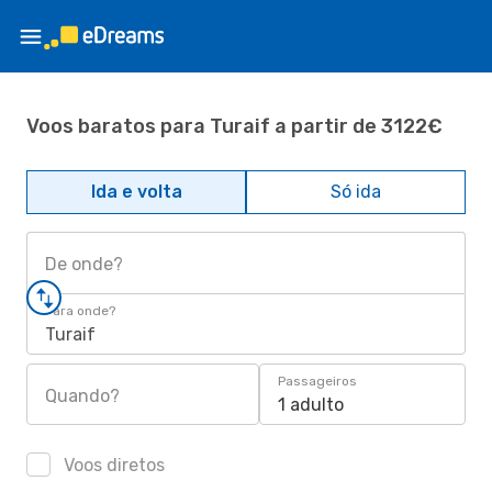
Voos baratos para Turaif a partir de 3122€
Ida e volta
Só ida
De onde?
Para onde?
Turaif
Passageiros
Quando?
1 adulto
Voos diretos