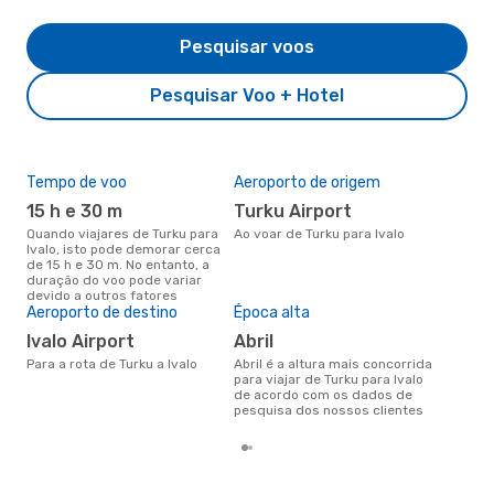
Pesquisar voos
Pesquisar Voo + Hotel
Tempo de voo
Aeroporto de origem
Pre
de 
15 h e 30 m
Turku Airport
3
Quando viajares de Turku para
Ao voar de Turku para Ivalo
Ivalo, isto pode demorar cerca
Um voo de Turku para Ivalo na
de 15 h e 30 m. No entanto, a
eDr
duração do voo pode variar
€, 
devido a outros fatores
pre
Aeroporto de destino
Época alta
Ivalo Airport
abril
Para a rota de Turku a Ivalo
abril é a altura mais concorrida
para viajar de Turku para Ivalo
de acordo com os dados de
pesquisa dos nossos clientes