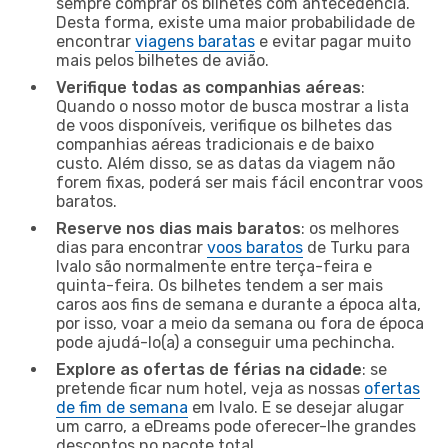
sempre comprar os bilhetes com antecedência.
Desta forma, existe uma maior probabilidade de
encontrar
viagens baratas
e evitar pagar muito
mais pelos bilhetes de avião.
Verifique todas as companhias aéreas
:
Quando o nosso motor de busca mostrar a lista
de voos disponíveis, verifique os bilhetes das
companhias aéreas tradicionais e de baixo
custo. Além disso, se as datas da viagem não
forem fixas, poderá ser mais fácil encontrar voos
baratos.
Reserve nos dias mais baratos
: os melhores
dias para encontrar
voos baratos
de Turku para
Ivalo são normalmente entre terça-feira e
quinta-feira. Os bilhetes tendem a ser mais
caros aos fins de semana e durante a época alta,
por isso, voar a meio da semana ou fora de época
pode ajudá-lo(a) a conseguir uma pechincha.
Explore as ofertas de férias na cidade
: se
pretende ficar num hotel, veja as nossas
ofertas
de fim de semana
em Ivalo. E se desejar alugar
um carro, a eDreams pode oferecer-lhe grandes
descontos no pacote total.