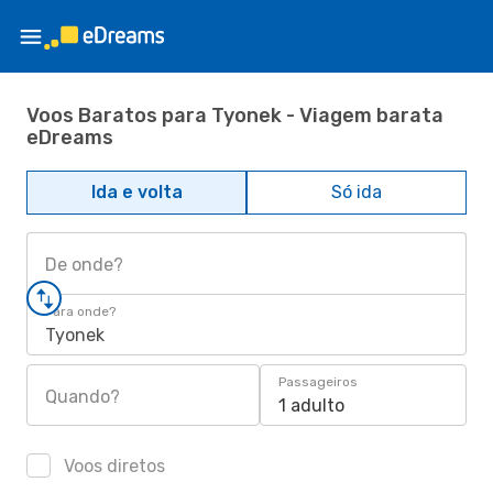
Voos Baratos para Tyonek - Viagem barata
eDreams
Ida e volta
Só ida
De onde?
Para onde?
Tyonek
Passageiros
Quando?
1 adulto
Voos diretos