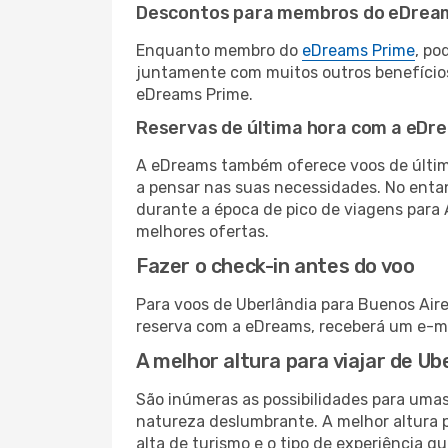
Descontos para membros do eDrea
Enquanto membro do
eDreams Prime
, po
juntamente com muitos outros benefício
eDreams Prime.
Reservas de última hora com a eDr
A eDreams também oferece voos de última
a pensar nas suas necessidades. No enta
durante a época de pico de viagens para 
melhores ofertas.
Fazer o check-in antes do voo
Para voos de Uberlândia para Buenos Aire
reserva com a eDreams, receberá um e-ma
A melhor altura para viajar de Ub
São inúmeras as possibilidades para umas
natureza deslumbrante. A melhor altura p
alta de turismo e o tipo de experiência qu