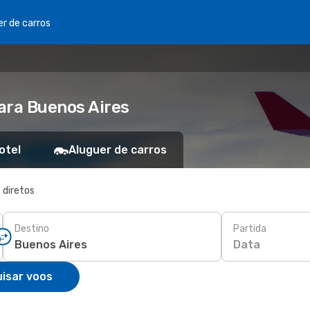
er de carros
ara Buenos Aires
otel
Aluguer de carros
 diretos
Destino
Partida
Data
isar voos