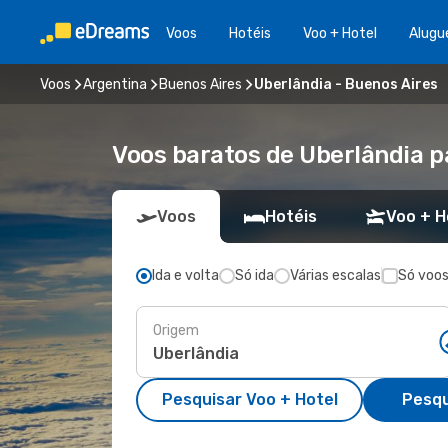
Voos
Hotéis
Voo + Hotel
Alugu
Voos
Argentina
Buenos Aires
Uberlândia - Buenos Aires
Voos baratos de Uberlândia p
Voos
Hotéis
Voo + H
Ida e volta
Só ida
Várias escalas
Só voos
Origem
Pesquisar Voo + Hotel
Pesqu