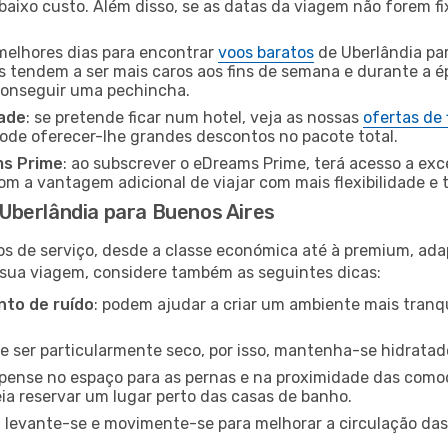
baixo custo. Além disso, se as datas da viagem não forem fi
 melhores dias para encontrar
voos baratos
de Uberlândia pa
es tendem a ser mais caros aos fins de semana e durante a é
 conseguir uma pechincha.
dade
: se pretende ficar num hotel, veja as nossas
ofertas de
pode oferecer-lhe grandes descontos no pacote total.
ms Prime
: ao subscrever o eDreams Prime, terá acesso a exc
m a vantagem adicional de viajar com mais flexibilidade e 
Uberlândia para Buenos Aires
os de serviço, desde a classe económica até à premium, ad
 sua viagem, considere também as seguintes dicas:
to de ruído
: podem ajudar a criar um ambiente mais tranqu
de ser particularmente seco, por isso, mantenha-se hidratad
 pense no espaço para as pernas e na proximidade das comod
ia reservar um lugar perto das casas de banho.
: levante-se e movimente-se para melhorar a circulação das