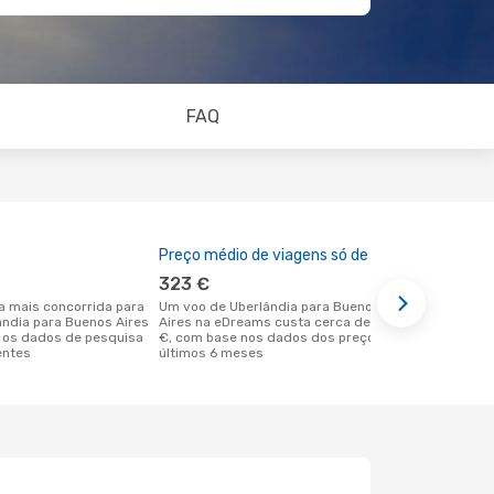
FAQ
Preço médio de viagens só de ida
A melhor al
323 €
novemb
Um voo de Uberlândia para Buenos
abril é uma das melhores alturas para
lândia para Buenos Aires
Aires na eDreams custa cerca de 323
voar para B
 os dados de pesquisa
€, com base nos dados dos preços dos
Uberlândia 
entes
últimos 6 meses
reais dos no