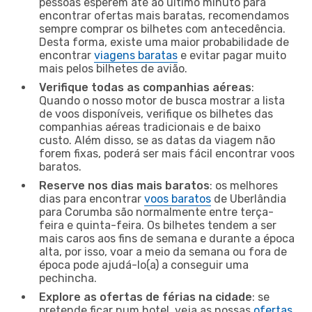
pessoas esperem até ao último minuto para
encontrar ofertas mais baratas, recomendamos
sempre comprar os bilhetes com antecedência.
Desta forma, existe uma maior probabilidade de
encontrar
viagens baratas
e evitar pagar muito
mais pelos bilhetes de avião.
Verifique todas as companhias aéreas
:
Quando o nosso motor de busca mostrar a lista
de voos disponíveis, verifique os bilhetes das
companhias aéreas tradicionais e de baixo
custo. Além disso, se as datas da viagem não
forem fixas, poderá ser mais fácil encontrar voos
baratos.
Reserve nos dias mais baratos
: os melhores
dias para encontrar
voos baratos
de Uberlândia
para Corumba são normalmente entre terça-
feira e quinta-feira. Os bilhetes tendem a ser
mais caros aos fins de semana e durante a época
alta, por isso, voar a meio da semana ou fora de
época pode ajudá-lo(a) a conseguir uma
pechincha.
Explore as ofertas de férias na cidade
: se
pretende ficar num hotel, veja as nossas
ofertas