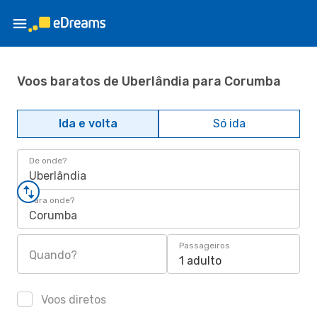
Voos baratos de Uberlândia para Corumba
Ida e volta
Só ida
De onde?
Uberlândia
Para onde?
Corumba
Passageiros
Quando?
1 adulto
Voos diretos