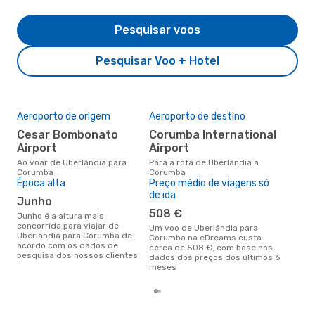
Pesquisar voos
Pesquisar Voo + Hotel
Aeroporto de origem
Aeroporto de destino
A m
res
Cesar Bombonato
Corumba International
j
Airport
Airport
junho é uma das melhores
Ao voar de Uberlândia para
Para a rota de Uberlândia a
alt
Corumba
Corumba
com
Época alta
Preço médio de viagens só
aco
de ida
junho
nos
508 €
junho é a altura mais
concorrida para viajar de
Um voo de Uberlândia para
Uberlândia para Corumba de
Corumba na eDreams custa
acordo com os dados de
cerca de 508 €, com base nos
pesquisa dos nossos clientes
dados dos preços dos últimos 6
meses