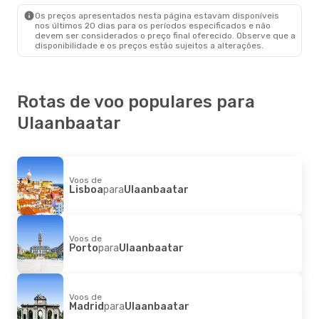
Ulaanbaatar
- Frankfurt
Os preços apresentados nesta página estavam disponíveis
nos últimos 20 dias para os períodos especificados e não
devem ser considerados o preço final oferecido. Observe que a
disponibilidade e os preços estão sujeitos a alterações.
Rotas de voo populares para
Ulaanbaatar
Voos de
Lisboa
para
Ulaanbaatar
Voos de
Porto
para
Ulaanbaatar
Voos de
Madrid
para
Ulaanbaatar