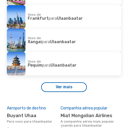
Voos de
Frankfurt
para
Ulaanbaatar
Voos de
Xangai
para
Ulaanbaatar
Voos de
Pequim
para
Ulaanbaatar
Ver mais
Aeroporto de destino
Companhia aérea popular
Buyant Uhaa
Miat Mongolian Airlines
Para voos para Ulaanbaatar
A companhia aérea mais popular
voando para Ulaanbaatar