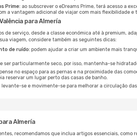
ms Prime
: ao subscrever o eDreams Prime, terá acesso a exc
m a vantagem adicional de viajar com mais flexibilidade e 
alência para Almería
os de serviço, desde a classe económica até à premium, ad
 sua viagem, considere também as seguintes dicas:
to de ruído
: podem ajudar a criar um ambiente mais tranqu
de ser particularmente seco, por isso, mantenha-se hidratad
 pense no espaço para as pernas e na proximidade das comod
ia reservar um lugar perto das casas de banho.
: levante-se e movimente-se para melhorar a circulação das
para Almería
ntes, recomendamos que inclua artigos essenciais, como r