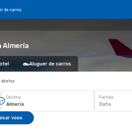
er de carros
a Almería
otel
Aluguer de carros
 diretos
Destino
Partida
Data
isar voos