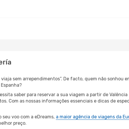
ería
s, viaja sem arrependimentos”. De facto, quem não sonhou e
é Espanha?
cessita saber para reservar a sua viagem a partir de Valên
os. Com as nossas informações essenciais e dicas de especi
 o seu voo com a eDreams,
a maior agência de viagens da Eu
elhor preço.