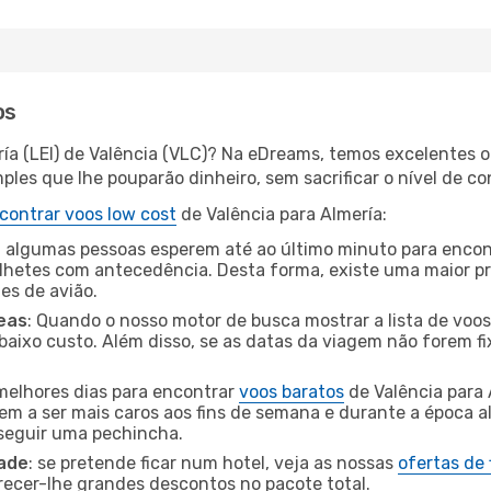
os
ría (LEI) de Valência (VLC)? Na eDreams, temos excelentes o
les que lhe pouparão dinheiro, sem sacrificar o nível de co
contrar voos low cost
de Valência para Almería:
 algumas pessoas esperem até ao último minuto para encont
hetes com antecedência. Desta forma, existe uma maior pr
tes de avião.
eas
: Quando o nosso motor de busca mostrar a lista de voos 
baixo custo. Além disso, se as datas da viagem não forem fi
 melhores dias para encontrar
voos baratos
de Valência para
dem a ser mais caros aos fins de semana e durante a época al
nseguir uma pechincha.
dade
: se pretende ficar num hotel, veja as nossas
ofertas de
recer-lhe grandes descontos no pacote total.