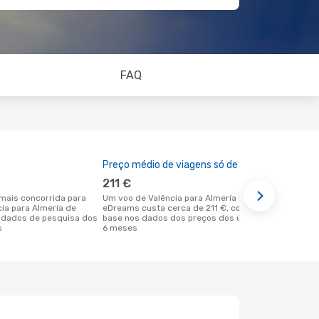
FAQ
Preço médio de viagens só de ida
A melhor al
211 €
outubro
Um voo de Valência para Almería na
setembro é uma das melhores alturas
cia para Almería de
eDreams custa cerca de 211 €, com
para voar p
 dados de pesquisa dos
base nos dados dos preços dos últimos
Valência de
s
6 meses
dos nossos 