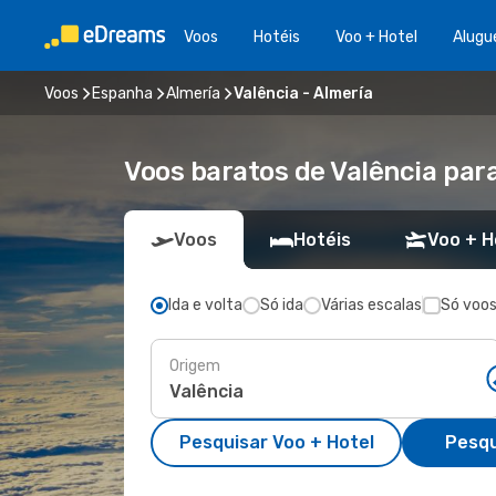
Voos
Hotéis
Voo + Hotel
Alugu
Voos
Espanha
Almería
Valência - Almería
Voos baratos de Valência par
Voos
Hotéis
Voo + H
Ida e volta
Só ida
Várias escalas
Só voos
Origem
Pesquisar Voo + Hotel
Pesqu