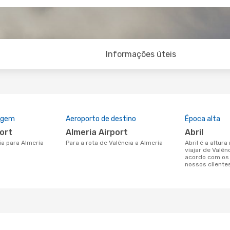
Informações úteis
rigem
Aeroporto de destino
Época alta
port
Almeria Airport
abril
cia para Almería
Para a rota de Valência a Almería
abril é a altura mais concorrida para
viajar de Valên
acordo com os
nossos cliente