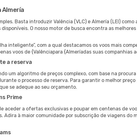
a Almería
les. Basta introduzir Valência (VLC) e Almería (LEI) como a
s disponíveis. O nosso motor de busca encontra as melhores
 inteligente”, com a qual destacamos os voos mais compet
 apenas voos de {Valênciapara {Almeríadas suas companhias a
te a reserva
do um algoritmo de preços complexo, com base na procura e
urante o processo de reserva. Para garantir o melhor preço 
 que se adeque ao seu orçamento.
ms Prime
de aceder a ofertas exclusivas e poupar em centenas de voo
s. Adira à maior comunidade por subscrição de viagens do
eams