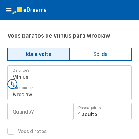
Voos baratos de Vilnius para Wroclaw
Ida e volta
Só ida
De onde?
Vilnius
Para onde?
Wroclaw
Passageiros
Quando?
1 adulto
Voos diretos