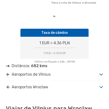
com 
Para a rota de Vilnius a Wroclaw
aco
nos
Taxa de câmbio
1 EUR = 4.36 PLN
1 PLN = 0.23 EUR
Última verificação a Sáb., 08/08
Distância:
682 kms
Aeroportos de Vilnius
Aeroportos Wroclaw
Viajar de Vilnius para Wroclaw