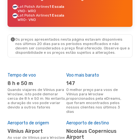
Lot Polish Airlines
1 Escala
VNO
- WRO
Lot Polish Airlines
1 Escala
WRO
- VNO
Os preços apresentados nesta página estavam disponíveis
nos últimos 20 dias para os períodos especificados e não
devem ser considerados o preço final oferecido. Observe que a
disponibilidade e os preços estão sujeitos a alterações.
Tempo de voo
Voo mais barato
Épo
8 h e 50 m
147
j
Quando viajares de Vilnius para
O melhor preço para voos de
junho é a altura mais
Wroclaw, isto pode demorar
Vilnius para Wroclaw
conc
cerca de 8 h e 50 m. No entanto,
proporcionados pela eDreams,
par
a duração do voo pode variar
que foram encontrados pelos
dad
devido a outros fatores
nossos clientes nos últimos 3
clie
dias
A m
res
Aeroporto de origem
Aeroporto de destino
d
Vilnius Airport
Nicolaus Copernicus
dezembro é uma das melhores
Airport
altu
Ao voar de Vilnius para Wroclaw