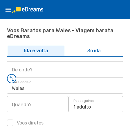
Voos Baratos para Wales - Viagem barata
eDreams
Ida e volta
Só ida
De onde?
Para onde?
Wales
Passageiros
Quando?
1 adulto
Voos diretos