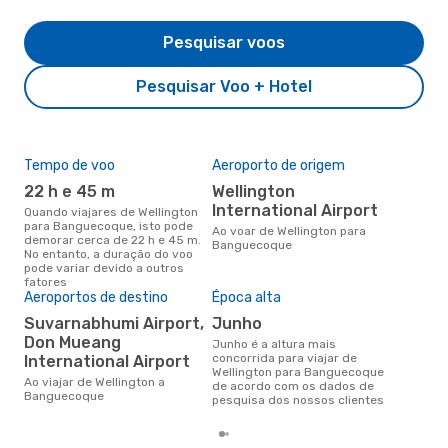
Pesquisar voos
Pesquisar Voo + Hotel
Tempo de voo
Aeroporto de origem
Pre
de 
22 h e 45 m
Wellington
5
International Airport
Quando viajares de Wellington
para Banguecoque, isto pode
Um voo de Wellington para
Ao voar de Wellington para
demorar cerca de 22 h e 45 m.
Ban
Banguecoque
No entanto, a duração do voo
cer
pode variar devido a outros
dad
fatores
mes
Aeroportos de destino
Época alta
Suvarnabhumi Airport,
junho
Don Mueang
junho é a altura mais
concorrida para viajar de
International Airport
Wellington para Banguecoque
Ao viajar de Wellington a
de acordo com os dados de
Banguecoque
pesquisa dos nossos clientes