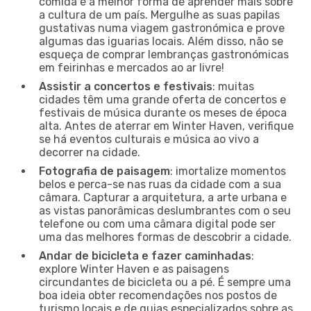
comida é a melhor forma de aprender mais sobre
a cultura de um país. Mergulhe as suas papilas
gustativas numa viagem gastronómica e prove
algumas das iguarias locais. Além disso, não se
esqueça de comprar lembranças gastronómicas
em feirinhas e mercados ao ar livre!
Assistir a concertos e festivais
: muitas
cidades têm uma grande oferta de concertos e
festivais de música durante os meses de época
alta. Antes de aterrar em Winter Haven, verifique
se há eventos culturais e música ao vivo a
decorrer na cidade.
Fotografia de paisagem
: imortalize momentos
belos e perca-se nas ruas da cidade com a sua
câmara. Capturar a arquitetura, a arte urbana e
as vistas panorâmicas deslumbrantes com o seu
telefone ou com uma câmara digital pode ser
uma das melhores formas de descobrir a cidade.
Andar de bicicleta e fazer caminhadas
:
explore Winter Haven e as paisagens
circundantes de bicicleta ou a pé. É sempre uma
boa ideia obter recomendações nos postos de
turismo locais e de guias especializados sobre as