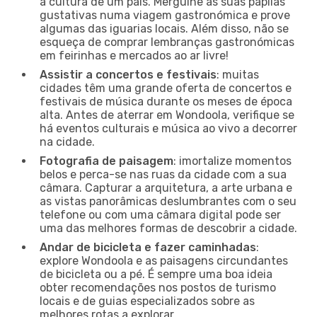
a cultura de um país. Mergulhe as suas papilas
gustativas numa viagem gastronómica e prove
algumas das iguarias locais. Além disso, não se
esqueça de comprar lembranças gastronómicas
em feirinhas e mercados ao ar livre!
Assistir a concertos e festivais
: muitas
cidades têm uma grande oferta de concertos e
festivais de música durante os meses de época
alta. Antes de aterrar em Wondoola, verifique se
há eventos culturais e música ao vivo a decorrer
na cidade.
Fotografia de paisagem
: imortalize momentos
belos e perca-se nas ruas da cidade com a sua
câmara. Capturar a arquitetura, a arte urbana e
as vistas panorâmicas deslumbrantes com o seu
telefone ou com uma câmara digital pode ser
uma das melhores formas de descobrir a cidade.
Andar de bicicleta e fazer caminhadas
:
explore Wondoola e as paisagens circundantes
de bicicleta ou a pé. É sempre uma boa ideia
obter recomendações nos postos de turismo
locais e de guias especializados sobre as
melhores rotas a explorar.