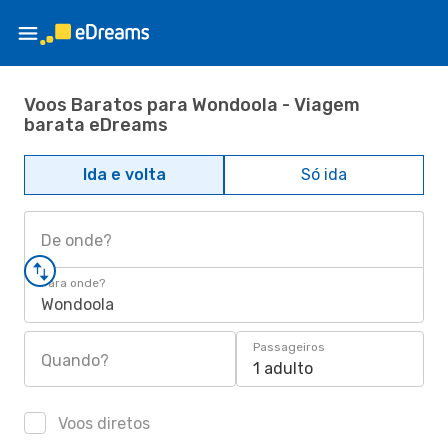
Voos Baratos para Wondoola - Viagem
barata eDreams
Ida e volta
Só ida
De onde?
Para onde?
Wondoola
Passageiros
Quando?
1 adulto
Voos diretos