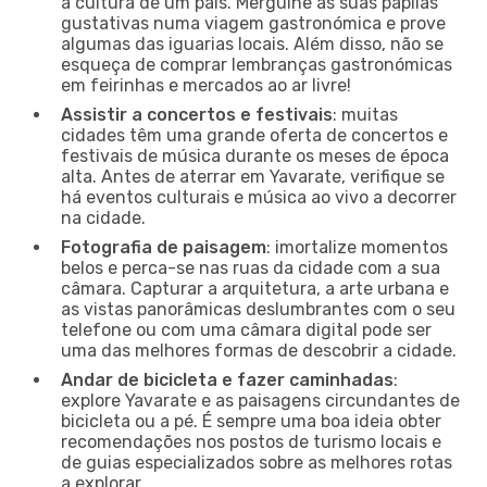
a cultura de um país. Mergulhe as suas papilas
gustativas numa viagem gastronómica e prove
algumas das iguarias locais. Além disso, não se
esqueça de comprar lembranças gastronómicas
em feirinhas e mercados ao ar livre!
Assistir a concertos e festivais
: muitas
cidades têm uma grande oferta de concertos e
festivais de música durante os meses de época
alta. Antes de aterrar em Yavarate, verifique se
há eventos culturais e música ao vivo a decorrer
na cidade.
Fotografia de paisagem
: imortalize momentos
belos e perca-se nas ruas da cidade com a sua
câmara. Capturar a arquitetura, a arte urbana e
as vistas panorâmicas deslumbrantes com o seu
telefone ou com uma câmara digital pode ser
uma das melhores formas de descobrir a cidade.
Andar de bicicleta e fazer caminhadas
:
explore Yavarate e as paisagens circundantes de
bicicleta ou a pé. É sempre uma boa ideia obter
recomendações nos postos de turismo locais e
de guias especializados sobre as melhores rotas
a explorar.