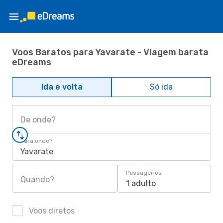
Voos Baratos para Yavarate - Viagem barata
eDreams
Ida e volta
Só ida
De onde?
Para onde?
Yavarate
Passageiros
Quando?
1 adulto
Voos diretos