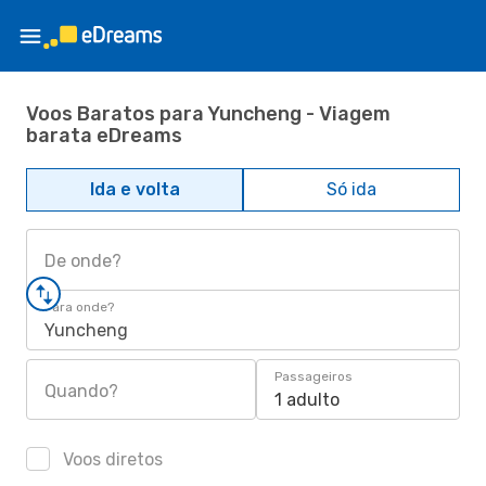
Voos Baratos para Yuncheng - Viagem
barata eDreams
Ida e volta
Só ida
De onde?
Para onde?
Yuncheng
Passageiros
Quando?
1 adulto
Voos diretos