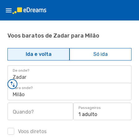
Voos baratos de Zadar para Milão
Ida e volta
Só ida
De onde?
Zadar
Para onde?
Milão
Passageiros
Quando?
1 adulto
Voos diretos