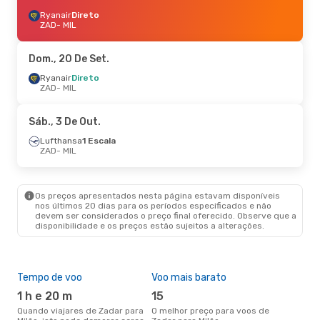
Ryanair
Direto
ZAD
- MIL
Dom., 20 De Set.
Ryanair
Direto
ZAD
- MIL
Sáb., 3 De Out.
Lufthansa
1 Escala
ZAD
- MIL
Os preços apresentados nesta página estavam disponíveis
nos últimos 20 dias para os períodos especificados e não
devem ser considerados o preço final oferecido. Observe que a
disponibilidade e os preços estão sujeitos a alterações.
Tempo de voo
Voo mais barato
Épo
1 h e 20 m
15
j
Quando viajares de Zadar para
O melhor preço para voos de
junho é a altura mais