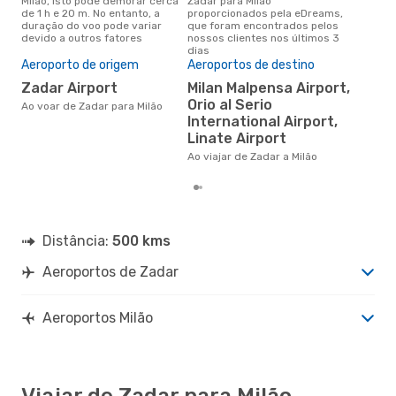
Milão, isto pode demorar cerca
Zadar para Milão
conc
de 1 h e 20 m. No entanto, a
proporcionados pela eDreams,
par
duração do voo pode variar
que foram encontrados pelos
dad
devido a outros fatores
nossos clientes nos últimos 3
clie
dias
Pre
Aeroporto de origem
Aeroportos de destino
de 
Zadar Airport
Milan Malpensa Airport,
14
Orio al Serio
Ao voar de Zadar para Milão
Um voo de Zadar para Milão na
International Airport,
eDr
com
Linate Airport
dos
Ao viajar de Zadar a Milão
Distância:
500 kms
Aeroportos de Zadar
Aeroportos Milão
Viajar de Zadar para Milão