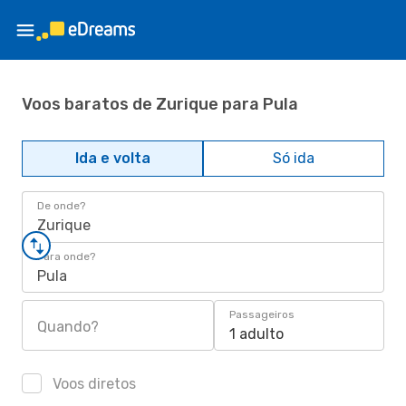
Voos baratos de Zurique para Pula
Ida e volta
Só ida
De onde?
Zurique
Para onde?
Pula
Passageiros
Quando?
1 adulto
Voos diretos