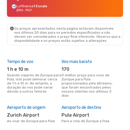
Lufthansa
1 Escala
ZRH
- PUY
Os preços apresentados nesta página estavam disponíveis
nos últimos 20 dias para os períodos especificados e não
devem ser considerados o preço final oferecido. Observe que a
disponibilidade e os preços estão sujeitos a alterações.
Tempo de voo
Voo mais barato
Épo
1 h e 10 m
170
ab
Quando viajares de Zurique para
O melhor preço para voos de
abril é a altura mais concorrida
Pula, isto pode demorar cerca
Zurique para Pula
para
de 1 h e 10 m. No entanto, a
proporcionados pela eDreams,
de 
duração do voo pode variar
que foram encontrados pelos
pes
devido a outros fatores
nossos clientes nos últimos 3
Pre
dias
de 
3
Aeroporto de origem
Aeroporto de destino
Um voo de Zurique para Pula na
Zurich Airport
Pula Airport
eDr
com
Ao voar de Zurique para Pula
Para a rota de Zurique a Pula
dos