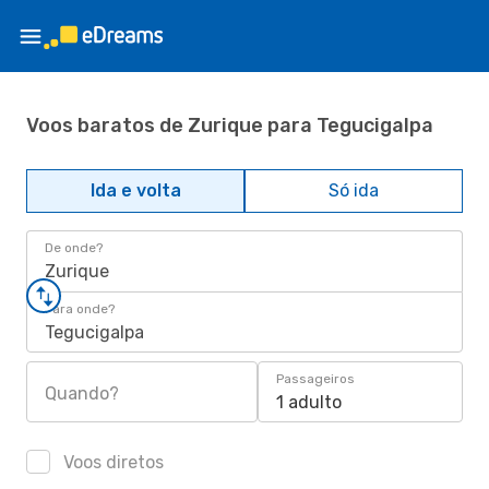
Voos baratos de Zurique para Tegucigalpa
Ida e volta
Só ida
De onde?
Zurique
Para onde?
Tegucigalpa
Passageiros
Quando?
1 adulto
Voos diretos