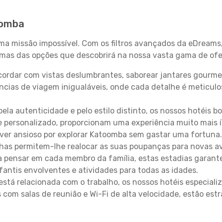
oomba
uma missão impossível. Com os filtros avançados da eDreams
gumas das opções que descobrirá na nossa vasta gama de ofe
ordar com vistas deslumbrantes, saborear jantares gourmet
ncias de viagem inigualáveis, onde cada detalhe é meticu
pela autenticidade e pelo estilo distinto, os nossos hotéis 
e personalizado, proporcionam uma experiência muito mais 
iver ansioso por explorar Katoomba sem gastar uma fortuna
lhas permitem-lhe realocar as suas poupanças para novas a
 pensar em cada membro da família, estas estadias garante
antis envolventes e atividades para todas as idades.
stá relacionada com o trabalho, os nossos hotéis especiali
s com salas de reunião e Wi-Fi de alta velocidade, estão es