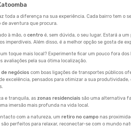
 Katoomba
az toda a diferença na sua experiência. Cada bairro tem o s
po de aventura que procura.
tudo à mão, o
centro
é, sem dúvida, o seu lugar. Estará a um 
 imperdíveis. Além disso, é a melhor opção se gosta de ex
um toque mais local? Experimente ficar um pouco fora dos 
 avaliações pela sua ótima localização.
s de negócios
com boas ligações de transportes públicos of
e excelência, pensados para otimizar a sua produtividade,
s.
a e tranquila, as
zonas residenciais
são uma alternativa fa
uma imersão mais profunda na vida local.
contacto com a natureza, um
retiro no campo
nas proximida
 são perfeitos para relaxar, reconectar-se com o mundo nat