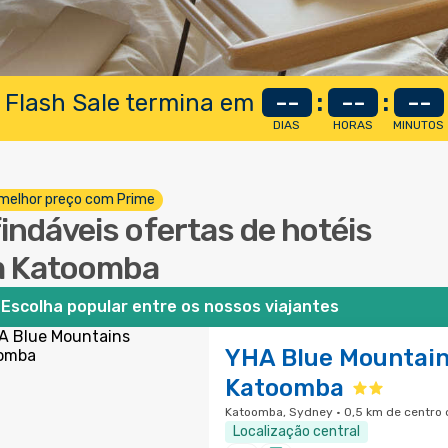
 Flash Sale termina em
--
:
--
:
--
DIAS
HORAS
MINUTOS
melhor preço com Prime
findáveis ofertas de hotéis
 Katoomba
Escolha popular entre os nossos viajantes
YHA Blue Mountai
Katoomba
Katoomba, Sydney · 0,5 km de centro 
Localização central