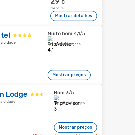
29
€
por noite
Mostrar detalhes
Muito bom
4,1
/5
tel
da cidade
409 classificações
Mostrar preços
Bom
3
/5
n Lodge
da cidade
112 classificações
Mostrar preços