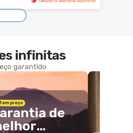
Desconto adicional disponível
es infinitas
reço garantido
 1 em preço
arantia de
elhor