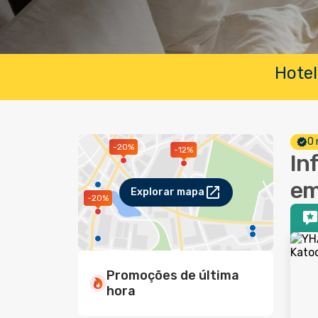
Hotel
O 
-20%
-12%
In
em
Explorar mapa
-20%
Promoções de última
hora