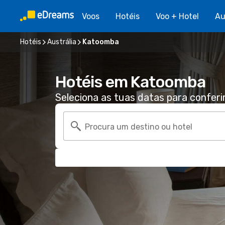
Voos
Hotéis
Voo + Hotel
Au
Hotéis
Austrália
Katoomba
Hotéis em Katoomba
Seleciona as tuas datas para conferi
Procura um destino ou hotel