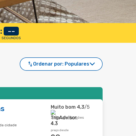
:
--
SEGUNDOS
Ordenar por:
Populares
Muito bom
4,3
/5
ns
338 classificações
da cidade
preço desde