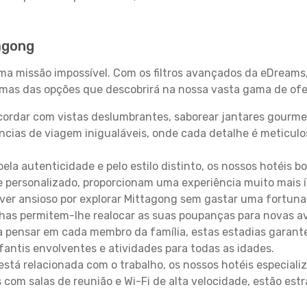
agong
uma missão impossível. Com os filtros avançados da eDreams
gumas das opções que descobrirá na nossa vasta gama de ofe
ordar com vistas deslumbrantes, saborear jantares gourmet
ncias de viagem inigualáveis, onde cada detalhe é meticu
pela autenticidade e pelo estilo distinto, os nossos hotéis 
e personalizado, proporcionam uma experiência muito mais 
iver ansioso por explorar Mittagong sem gastar uma fortuna
lhas permitem-lhe realocar as suas poupanças para novas a
 pensar em cada membro da família, estas estadias garante
antis envolventes e atividades para todas as idades.
stá relacionada com o trabalho, os nossos hotéis especiali
s com salas de reunião e Wi-Fi de alta velocidade, estão es