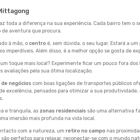
 Mittagong
az toda a diferença na sua experiência. Cada bairro tem o 
po de aventura que procura.
tudo à mão, o
centro
é, sem dúvida, o seu lugar. Estará a um 
 imperdíveis. Além disso, é a melhor opção se gosta de exp
um toque mais local? Experimente ficar um pouco fora dos 
 avaliações pela sua ótima localização.
s de negócios
com boas ligações de transportes públicos of
e excelência, pensados para otimizar a sua produtividade,
s.
a e tranquila, as
zonas residenciais
são uma alternativa fa
uma imersão mais profunda na vida local.
contacto com a natureza, um
retiro no campo
nas proximida
 são perfeitos para relaxar, reconectar-se com o mundo nat