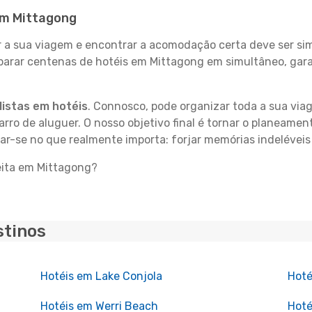
 em Mittagong
 sua viagem e encontrar a acomodação certa deve ser simp
parar centenas de hotéis em Mittagong em simultâneo, gara
istas em hotéis
. Connosco, pode organizar toda a sua vi
carro de aluguer. O nosso objetivo final é tornar o planeame
rar-se no que realmente importa: forjar memórias indelévei
eita em Mittagong?
stinos
Hotéis em Lake Conjola
Hoté
Hotéis em Werri Beach
Hoté