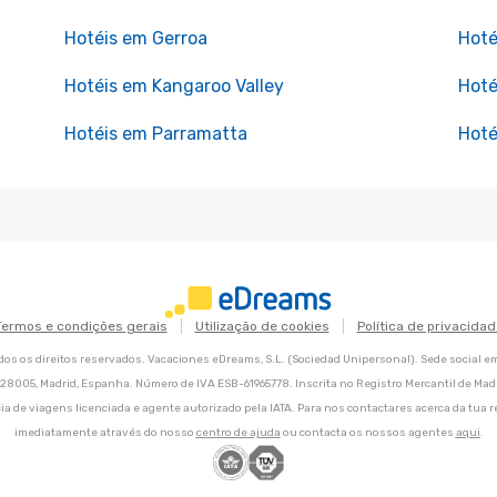
Hotéis em Gerroa
Hoté
Hotéis em Kangaroo Valley
Hoté
Hotéis em Parramatta
Hoté
Termos e condições gerais
Utilização de cookies
Política de privacidad
os os direitos reservados. Vacaciones eDreams, S.L. (Sociedad Unipersonal). Sede social e
8, 28005, Madrid, Espanha. Número de IVA ESB-61965778. Inscrita no Registro Mercantil de Madri
ia de viagens licenciada e agente autorizado pela IATA. Para nos contactares acerca da tua r
imediatamente através do nosso
centro de ajuda
ou contacta os nossos agentes
aqui
.