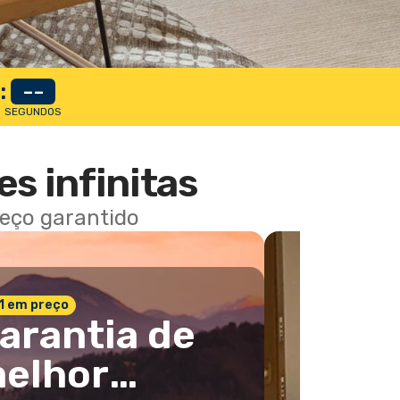
:
--
SEGUNDOS
es infinitas
reço garantido
 1 em preço
arantia de
elhor