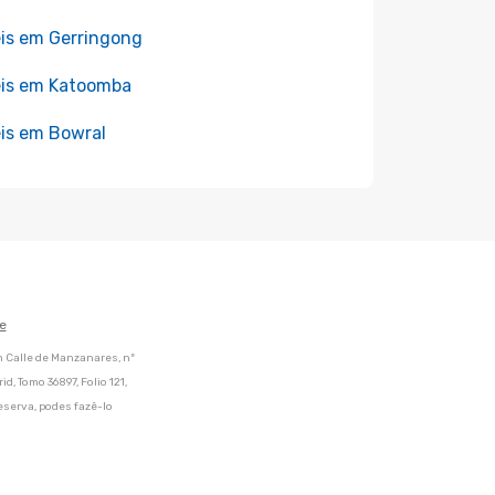
is em Gerringong
is em Katoomba
is em Bowral
e
m Calle de Manzanares, nº
d, Tomo 36897, Folio 121,
eserva, podes fazê-lo