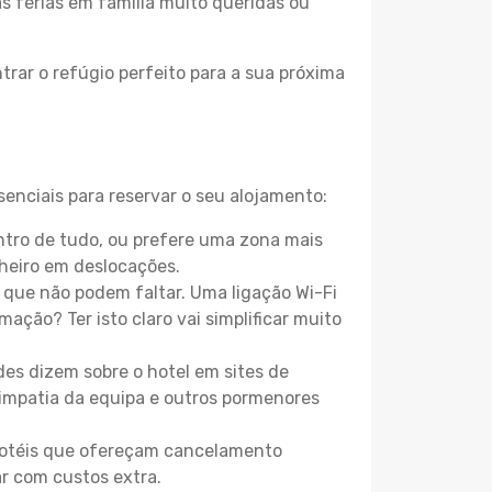
as férias em família muito queridas ou
rar o refúgio perfeito para a sua próxima
enciais para reservar o seu alojamento:
tro de tudo, ou prefere uma zona mais
heiro em deslocações.
que não podem faltar. Uma ligação Wi-Fi
mação? Ter isto claro vai simplificar muito
es dizem sobre o hotel em sites de
 simpatia da equipa e outros pormenores
 hotéis que ofereçam cancelamento
ar com custos extra.