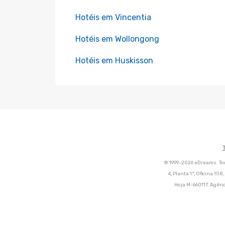
Hotéis em Vincentia
Hotéis em Wollongong
Hotéis em Huskisson
© 1999-2026 eDreams. Tod
4, Planta 1ª, Oficina 10
Hoja M-660117. Agênc