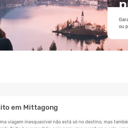
p
Gara
ou 
eito em Mittagong
a viagem inesquecível não está só no destino, mas també