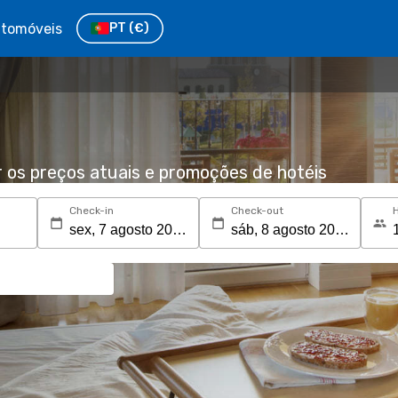
tomóveis
PT
(€)
r os preços atuais e promoções de hotéis
Check-in
Check-out