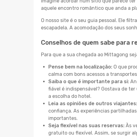
Imagine acordar num sítio que parece ter 
aquele encontro romântico que anda a pl
O nosso site é o seu guia pessoal. Ele filtr
escapadela. A acomodação dos seus sonhos
Conselhos de quem sabe para r
Para que a sua chegada ao Mittagong seja
Pense bem na localização:
O que proc
calma com bons acessos a transportes
Saiba o que é importante para si:
Ant
fiável é indispensável? Gostava de ter 
a escolha do hotel.
Leia as opiniões de outros viajantes
confiança. As experiências partilhadas
importantes.
Seja flexível nas suas reservas:
Às ve
gratuito ou flexível. Assim, se surgir