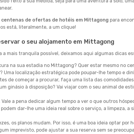
sido feito à sua medida, seja para uma aventura a solo, um
anear.
a
centenas de ofertas de hotéis em Mittagong
para encont
 está, literalmente, a um clique!
eservar o seu alojamento em Mittagong
 a mais tranquila possível, deixamos aqui algumas dicas ess
ura na sua estadia no Mittagong? Quer estar mesmo no cen
? Uma localização estratégica pode poupar-lhe tempo e din
es de começar a procurar, faça uma lista das comodidades 
um ginásio à disposição? Vai viajar com o seu animal de esti
:
Vale a pena dedicar algum tempo a ver o que outros hósped
 podem dar-lhe uma ideia real sobre o serviço, a limpeza, a
zes, os planos mudam. Por isso, é uma boa ideia optar por
 algum imprevisto, pode ajustar a sua reserva sem se preocup