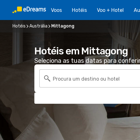
Voos
Hotéis
Voo + Hotel
Au
Hotéis
Austrália
Mittagong
Hotéis em Mittagong
Seleciona as tuas datas para conferi
Procura um destino ou hotel