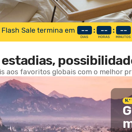
 Flash Sale termina em
--
:
--
:
--
DIAS
HORAS
MINUTOS
estadias, possibilidad
ais aos favoritos globais com o melhor p
N.º
G
m