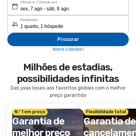
Check-in / Check-out
Hóspedes
Procurar
Alterar o destino?
Milhões de estadias,
possibilidades infinitas
Das joias locais aos favoritos globais com o melhor
preço garantido
N.º 1 em preço
Flexibilidade total
Garantia de
Garantia de
melhor preço
cancelame