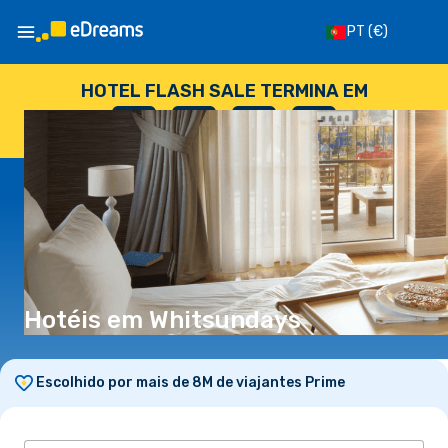
PT
(€)
HOTEL FLASH SALE TERMINA EM
--
:
--
:
--
:
--
DIAS
HORAS
MINUTOS
SEGUNDOS
Hotéis em Whitsundays
Escolhido por mais de 8M de viajantes Prime