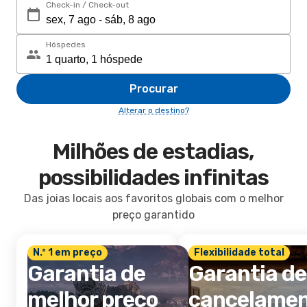
Check-in / Check-out
Hóspedes
Procurar
Alterar o destino?
Milhões de estadias,
possibilidades infinitas
Das joias locais aos favoritos globais com o melhor
preço garantido
N.º 1 em preço
Flexibilidade total
Garantia de
Garantia de
melhor preço
cancelame