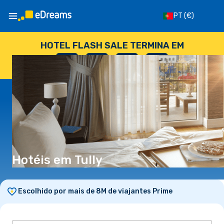
PT
(€)
HOTEL FLASH SALE TERMINA EM
--
:
--
:
--
:
--
DIAS
HORAS
MINUTOS
SEGUNDOS
Hotéis em Tully
Escolhido por mais de 8M de viajantes Prime