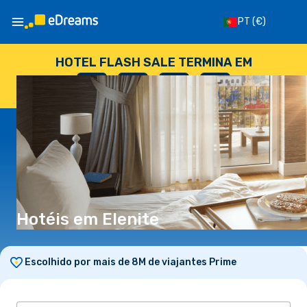
PT
(€)
HOTEL FLASH SALE TERMINA EM
--
:
--
:
--
:
--
DIAS
HORAS
MINUTOS
SEGUNDOS
Hotéis em Elenite
Escolhido por mais de 8M de viajantes Prime