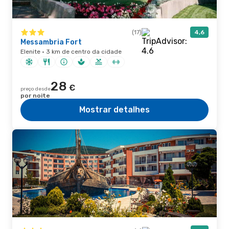
(17)
4,6
Messambria Fort
Elenite · 3 km de centro da cidade
28
€
preço desde
por noite
Mostrar detalhes