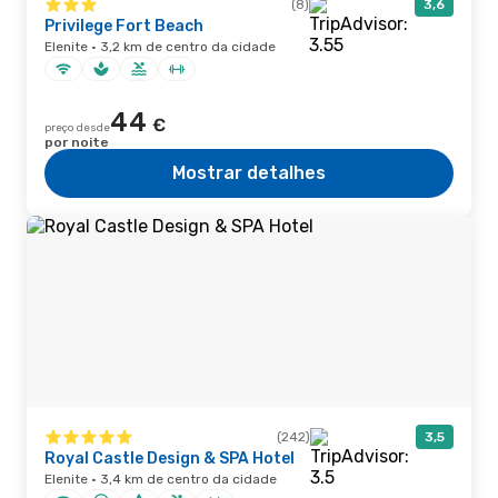
(8)
3,6
Privilege Fort Beach
Elenite · 3,2 km de centro da cidade
44
€
preço desde
por noite
Mostrar detalhes
(242)
3,5
Royal Castle Design & SPA Hotel
Elenite · 3,4 km de centro da cidade