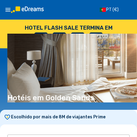
PT
(€)
HOTEL FLASH SALE TERMINA EM
--
:
--
:
--
:
--
DIAS
HORAS
MINUTOS
SEGUNDOS
Hotéis em Golden Sands
Escolhido por mais de 8M de viajantes Prime