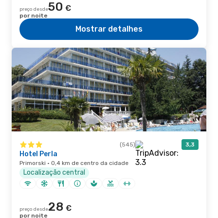
50
€
preço desde
por noite
Mostrar detalhes
(545)
3,3
Hotel Perla
Primorski · 0,4 km de centro da cidade
Localização central
28
€
preço desde
por noite