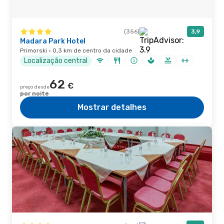
(356)
3,9
Madara Park Hotel
Primorski · 0,3 km de centro da cidade
Localização central
62
€
preço desde
por noite
Mostrar detalhes