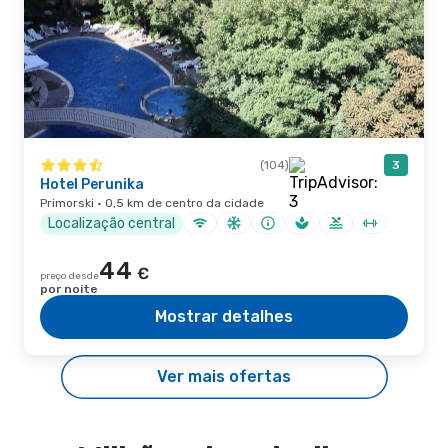
(104)
3
Hotel Perunika
Primorski · 0,5 km de centro da cidade
Localização central
44
€
preço desde
por noite
Mostrar detalhes
Ver mais ofertas