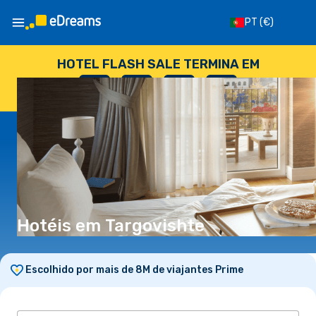
PT
(€)
HOTEL FLASH SALE TERMINA EM
--
:
--
:
--
:
--
DIAS
HORAS
MINUTOS
SEGUNDOS
Hotéis em Targovishte
Escolhido por mais de 8M de viajantes Prime