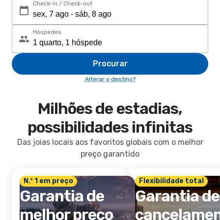
Check-in / Check-out
Hóspedes
Procurar
Alterar o destino?
Milhões de estadias,
possibilidades infinitas
Das joias locais aos favoritos globais com o melhor
preço garantido
N.º 1 em preço
Flexibilidade total
Garantia de
Garantia de
melhor preço
cancelame