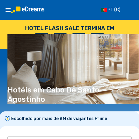
PT
(€)
HOTEL FLASH SALE TERMINA EM
--
:
--
:
--
:
--
DIAS
HORAS
MINUTOS
SEGUNDOS
Hotéis em Cabo De Santo
Agostinho
Escolhido por mais de 8M de viajantes Prime