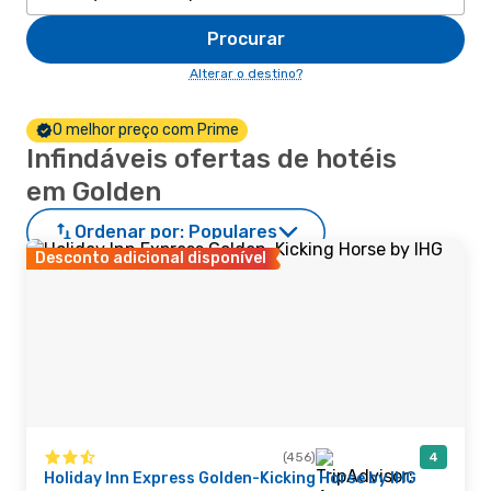
Procurar
Alterar o destino?
O melhor preço com Prime
Infindáveis ofertas de hotéis
em Golden
Ordenar por:
Populares
Desconto adicional disponível
(456)
4
Holiday Inn Express Golden-Kicking Horse by IHG