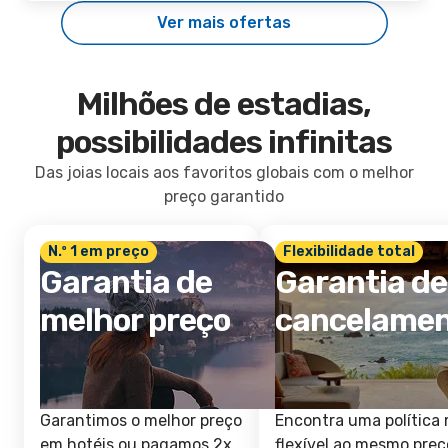
Ver mais ofertas
Milhões de estadias,
possibilidades infinitas
Das joias locais aos favoritos globais com o melhor
preço garantido
N.º 1 em preço
Flexibilidade total
Garantia de
Garantia de
melhor preço
cancelame
Garantimos o melhor preço
Encontra uma política 
em hotéis ou pagamos 2x
flexível ao mesmo preç