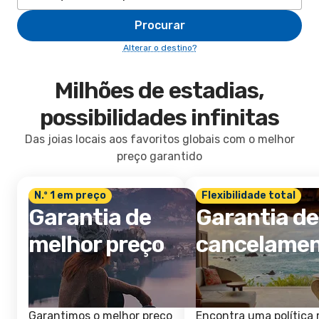
Procurar
Alterar o destino?
Milhões de estadias,
possibilidades infinitas
Das joias locais aos favoritos globais com o melhor
preço garantido
N.º 1 em preço
Flexibilidade total
Garantia de
Garantia de
melhor preço
cancelame
Garantimos o melhor preço
Encontra uma política 