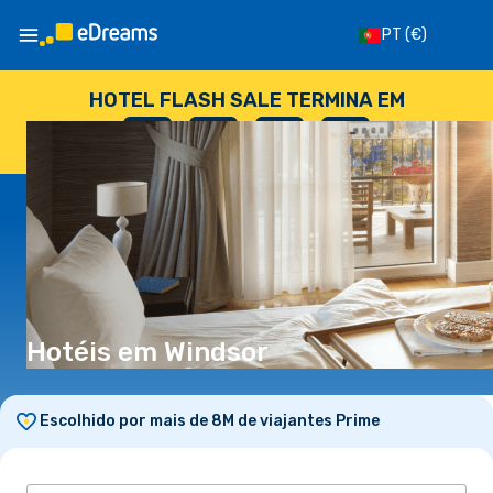
PT
(€)
HOTEL FLASH SALE TERMINA EM
--
:
--
:
--
:
--
DIAS
HORAS
MINUTOS
SEGUNDOS
Hotéis em Windsor
Escolhido por mais de 8M de viajantes Prime