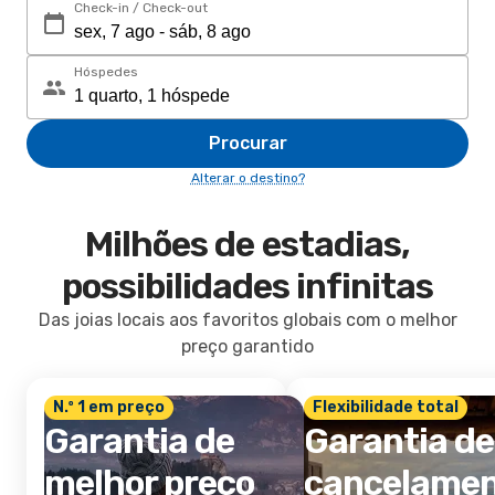
Check-in / Check-out
Hóspedes
Procurar
Alterar o destino?
Milhões de estadias,
possibilidades infinitas
Das joias locais aos favoritos globais com o melhor
preço garantido
N.º 1 em preço
Flexibilidade total
Garantia de
Garantia de
melhor preço
cancelame