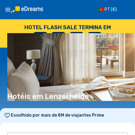
PT
(€)
HOTEL FLASH SALE TERMINA EM
--
:
--
:
--
:
--
DIAS
HORAS
MINUTOS
SEGUNDOS
Hotéis em Lenzerheide
Escolhido por mais de 8M de viajantes Prime