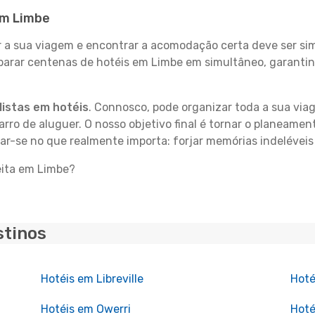
em Limbe
 sua viagem e encontrar a acomodação certa deve ser simp
parar centenas de hotéis em Limbe em simultâneo, garantin
istas em hotéis
. Connosco, pode organizar toda a sua vi
carro de aluguer. O nosso objetivo final é tornar o planeame
rar-se no que realmente importa: forjar memórias indelévei
eita em Limbe?
stinos
Hotéis em Libreville
Hoté
Hotéis em Owerri
Hoté