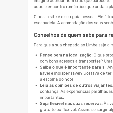
Imagine acordar num sítio que parece ter 
aquele encontro romântico que anda a pl
O nosso site é o seu guia pessoal. Ele filtr
escapadela. A acomodação dos seus sonhos
Conselhos de quem sabe para r
Para que a sua chegada ao Limbe seja a m
Pense bem na localização:
O que proc
com bons acessos a transportes? Uma 
Saiba o que é importante para si:
Ant
fiável é indispensável? Gostava de ter 
a escolha do hotel.
Leia as opiniões de outros viajantes
confiança. As experiências partilhadas
importantes.
Seja flexível nas suas reservas:
Às ve
gratuito ou flexível. Assim, se surgir