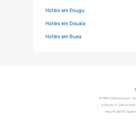
Hotéis em Enugu
Hotéis em Douala
Hotéis em Buea
© 1999-2026 eDreams. Tod
4, Planta 1ª, Oficina 10
Hoja M-660117. Agênc