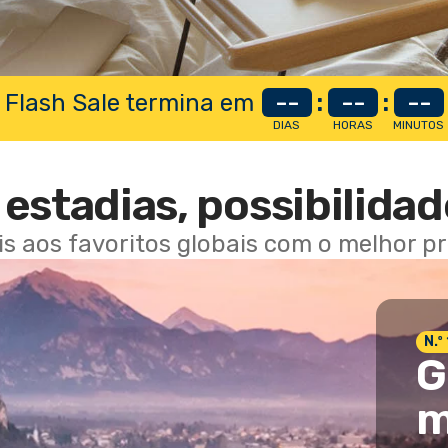
 Flash Sale termina em
--
:
--
:
--
DIAS
HORAS
MINUTOS
estadias, possibilidad
ais aos favoritos globais com o melhor p
N.º
G
m