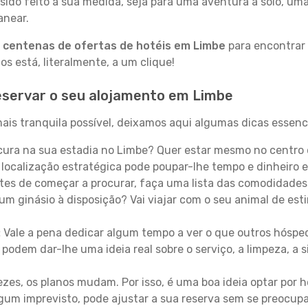
sido feito à sua medida, seja para uma aventura a solo, um
anear.
a
centenas de ofertas de hotéis em Limbe
para encontrar 
 está, literalmente, a um clique!
eservar o seu alojamento em Limbe
ais tranquila possível, deixamos aqui algumas dicas essenci
ura na sua estadia no Limbe? Quer estar mesmo no centro 
localização estratégica pode poupar-lhe tempo e dinheiro 
es de começar a procurar, faça uma lista das comodidades 
um ginásio à disposição? Vai viajar com o seu animal de esti
:
Vale a pena dedicar algum tempo a ver o que outros hósped
 podem dar-lhe uma ideia real sobre o serviço, a limpeza, a
zes, os planos mudam. Por isso, é uma boa ideia optar por
 algum imprevisto, pode ajustar a sua reserva sem se preocup