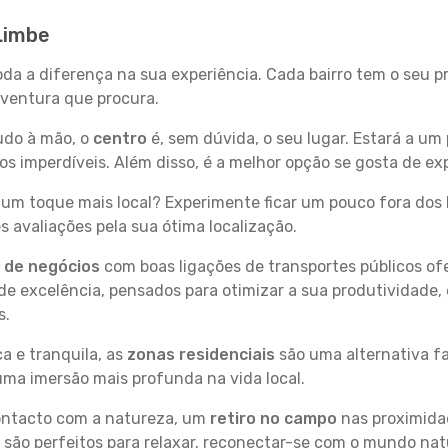
Limbe
oda a diferença na sua experiência. Cada bairro tem o seu 
 aventura que procura.
tudo à mão, o
centro
é, sem dúvida, o seu lugar. Estará a um 
 imperdíveis. Além disso, é a melhor opção se gosta de exp
um toque mais local? Experimente ficar um pouco fora dos 
 avaliações pela sua ótima localização.
s de negócios
com boas ligações de transportes públicos of
e excelência, pensados para otimizar a sua produtividade,
s.
a e tranquila, as
zonas residenciais
são uma alternativa fa
uma imersão mais profunda na vida local.
contacto com a natureza, um
retiro no campo
nas proximida
 são perfeitos para relaxar, reconectar-se com o mundo nat