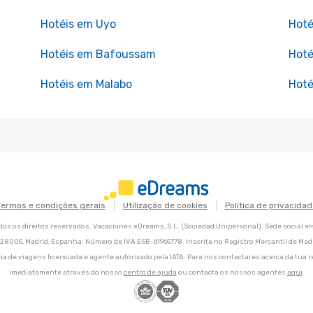
Hotéis em Uyo
Hoté
Hotéis em Bafoussam
Hoté
Hotéis em Malabo
Hoté
Termos e condições gerais
Utilização de cookies
Política de privacidad
os os direitos reservados. Vacaciones eDreams, S.L. (Sociedad Unipersonal). Sede social e
8, 28005, Madrid, Espanha. Número de IVA ESB-61965778. Inscrita no Registro Mercantil de Madri
ia de viagens licenciada e agente autorizado pela IATA. Para nos contactares acerca da tua r
imediatamente através do nosso
centro de ajuda
ou contacta os nossos agentes
aqui
.