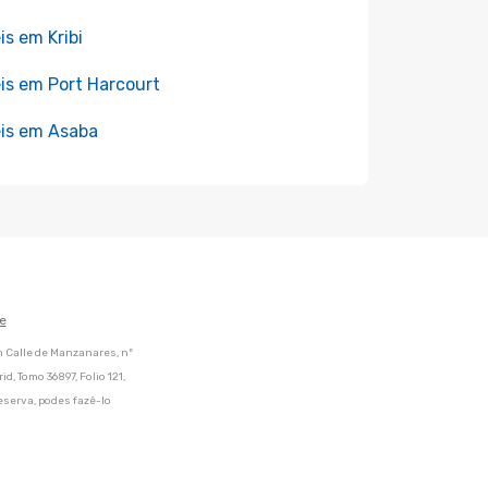
is em Kribi
is em Port Harcourt
is em Asaba
e
m Calle de Manzanares, nº
d, Tomo 36897, Folio 121,
eserva, podes fazê-lo