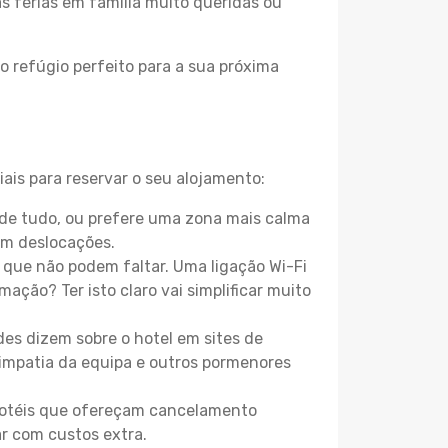
as férias em família muito queridas ou
o refúgio perfeito para a sua próxima
ais para reservar o seu alojamento:
de tudo, ou prefere uma zona mais calma
em deslocações.
que não podem faltar. Uma ligação Wi-Fi
mação? Ter isto claro vai simplificar muito
es dizem sobre o hotel em sites de
 simpatia da equipa e outros pormenores
 hotéis que ofereçam cancelamento
ar com custos extra.