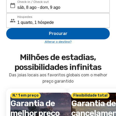
Check-in / Check-out
Hóspedes
Procurar
Alterar o destino?
Milhões de estadias,
possibilidades infinitas
Das joias locais aos favoritos globais com o melhor
preço garantido
N.º 1 em preço
Flexibilidade total
Garantia de
Garantia de
melhor preço
cancelame