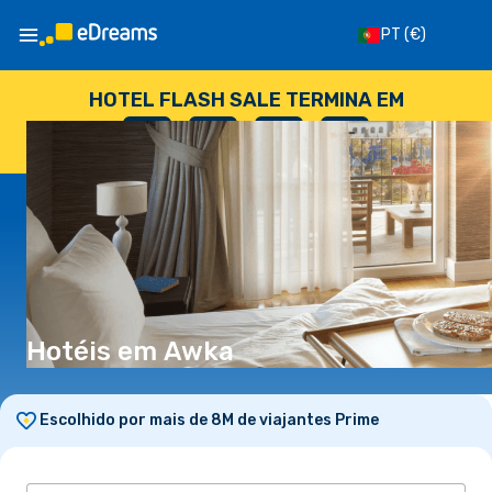
PT
(€)
HOTEL FLASH SALE TERMINA EM
--
:
--
:
--
:
--
DIAS
HORAS
MINUTOS
SEGUNDOS
Hotéis em Awka
Escolhido por mais de 8M de viajantes Prime