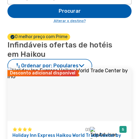
Procurar
Alterar o destino?
O melhor preço com Prime
Infindáveis ofertas de hotéis
em Haikou
Ordenar por:
Populares
Desconto adicional disponível
(2)
5
Holiday Inn Express Haikou World Trade Center by