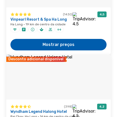
(1430)
4,5
Vinpearl Resort & Spa Ha Long
Ha Long · 19 km de centro da cidade
Mostrar preços
Desconto adicional disponível
(398)
4,2
Wyndham Legend Halong Hotel
Bai Chay, Ha Long · 16 km de centro da cidade