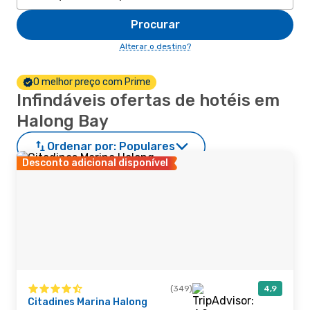
Procurar
Alterar o destino?
O melhor preço com Prime
Infindáveis ofertas de hotéis em
Halong Bay
Ordenar por:
Populares
Desconto adicional disponível
(349)
4,9
Citadines Marina Halong