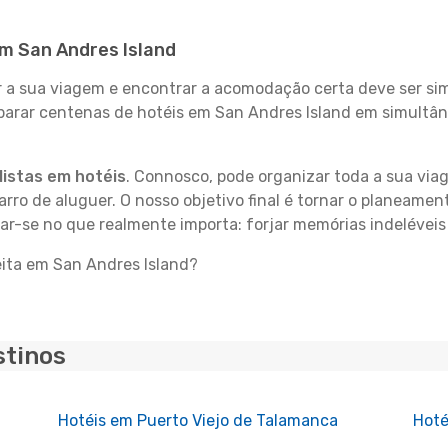
em San Andres Island
 sua viagem e encontrar a acomodação certa deve ser simp
mparar centenas de hotéis em San Andres Island em simultâ
istas em hotéis
. Connosco, pode organizar toda a sua vi
carro de aluguer. O nosso objetivo final é tornar o planeame
rar-se no que realmente importa: forjar memórias indeléveis
eita em San Andres Island?
stinos
Hotéis em Puerto Viejo de Talamanca
Hoté