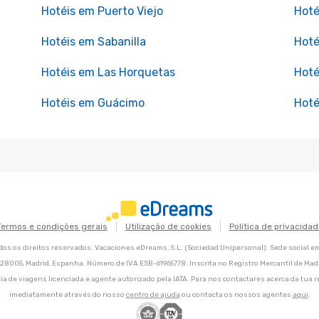
Hotéis em Puerto Viejo
Hoté
Hotéis em Sabanilla
Hoté
Hotéis em Las Horquetas
Hoté
Hotéis em Guácimo
Hoté
Termos e condições gerais
Utilização de cookies
Política de privacidad
os os direitos reservados. Vacaciones eDreams, S.L. (Sociedad Unipersonal). Sede social e
8, 28005, Madrid, Espanha. Número de IVA ESB-61965778. Inscrita no Registro Mercantil de Madri
ia de viagens licenciada e agente autorizado pela IATA. Para nos contactares acerca da tua r
imediatamente através do nosso
centro de ajuda
ou contacta os nossos agentes
aqui
.