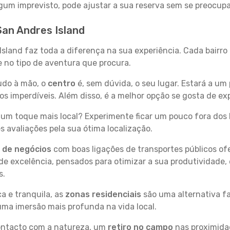
 algum imprevisto, pode ajustar a sua reserva sem se preocup
San Andres Island
Island faz toda a diferença na sua experiência. Cada bairr
se no tipo de aventura que procura.
tudo à mão, o
centro
é, sem dúvida, o seu lugar. Estará a um 
 imperdíveis. Além disso, é a melhor opção se gosta de exp
um toque mais local? Experimente ficar um pouco fora dos 
 avaliações pela sua ótima localização.
s de negócios
com boas ligações de transportes públicos of
e excelência, pensados para otimizar a sua produtividade,
s.
a e tranquila, as
zonas residenciais
são uma alternativa fa
uma imersão mais profunda na vida local.
contacto com a natureza, um
retiro no campo
nas proximida