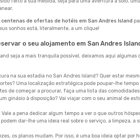
sido feito à sua medida, seja para uma aventura a solo, um
anear.
a
centenas de ofertas de hotéis em San Andres Island
par
s sonhos está, literalmente, a um clique!
servar o seu alojamento em San Andres Islan
nd seja a mais tranquila possível, deixamos aqui algumas d
ura na sua estadia no San Andres Island? Quer estar mesm
ortes? Uma localização estratégica pode poupar-lhe tempo 
es de começar a procurar, faça uma lista das comodidades 
um ginásio à disposição? Vai viajar com o seu animal de esti
:
Vale a pena dedicar algum tempo a ver o que outros hósped
 podem dar-lhe uma ideia real sobre o serviço, a limpeza, a
zes, os planos mudam. Por isso, é uma boa ideia optar por