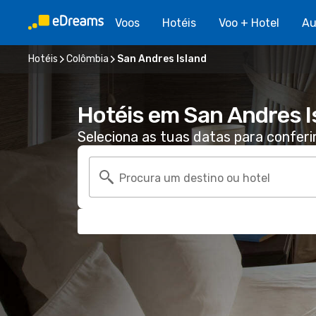
Voos
Hotéis
Voo + Hotel
Au
Hotéis
Colômbia
San Andres Island
Hotéis em San Andres I
Seleciona as tuas datas para conferi
Procura um destino ou hotel