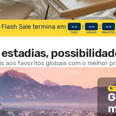
 Flash Sale termina em
--
:
--
:
--
DIAS
HORAS
MINUTOS
estadias, possibilidad
ais aos favoritos globais com o melhor p
N.º
G
m