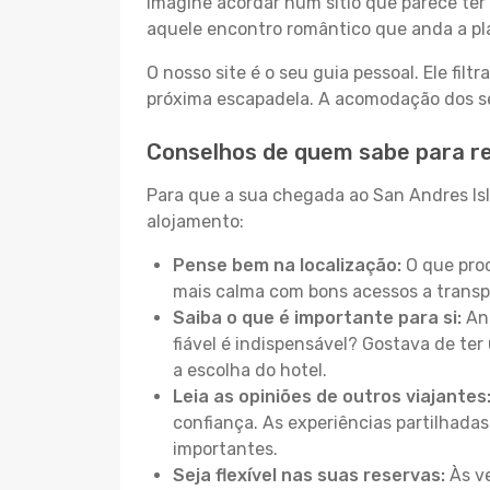
Imagine acordar num sítio que parece ter 
aquele encontro romântico que anda a pl
O nosso site é o seu guia pessoal. Ele filtr
próxima escapadela. A acomodação dos seu
Conselhos de quem sabe para re
Para que a sua chegada ao San Andres Isla
alojamento:
Pense bem na localização:
O que proc
mais calma com bons acessos a transp
Saiba o que é importante para si:
Ant
fiável é indispensável? Gostava de ter 
a escolha do hotel.
Leia as opiniões de outros viajantes
confiança. As experiências partilhadas
importantes.
Seja flexível nas suas reservas:
Às ve