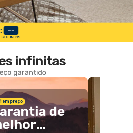
:
--
SEGUNDOS
es infinitas
reço garantido
 1 em preço
arantia de
elhor