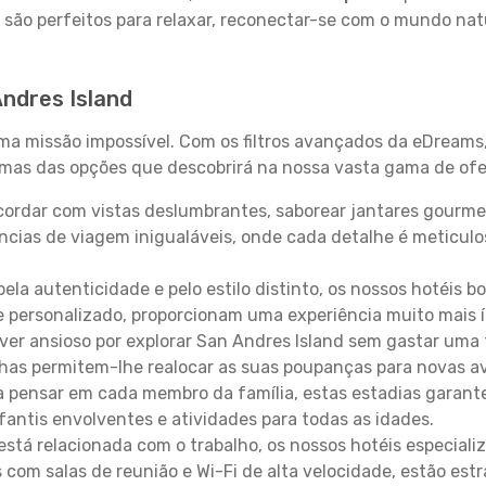
 são perfeitos para relaxar, reconectar-se com o mundo nat
Andres Island
uma missão impossível. Com os filtros avançados da eDreams
gumas das opções que descobrirá na nossa vasta gama de ofe
ordar com vistas deslumbrantes, saborear jantares gourmet
ncias de viagem inigualáveis, onde cada detalhe é meticu
pela autenticidade e pelo estilo distinto, os nossos hotéis 
e personalizado, proporcionam uma experiência muito mais 
iver ansioso por explorar San Andres Island sem gastar uma
lhas permitem-lhe realocar as suas poupanças para novas a
 pensar em cada membro da família, estas estadias garante
antis envolventes e atividades para todas as idades.
stá relacionada com o trabalho, os nossos hotéis especiali
s com salas de reunião e Wi-Fi de alta velocidade, estão es