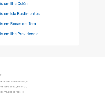
is em Ilha Colón
is em Isla Bastimentos
is em Bocas del Toro
is em Ilha Providencia
e
m Calle de Manzanares, nº
d, Tomo 36897, Folio 121,
eserva, podes fazê-lo