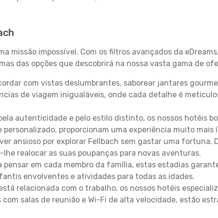
ach
uma missão impossível. Com os filtros avançados da eDreams
gumas das opções que descobrirá na nossa vasta gama de ofe
ordar com vistas deslumbrantes, saborear jantares gourmet
ncias de viagem inigualáveis, onde cada detalhe é meticu
pela autenticidade e pelo estilo distinto, os nossos hotéis 
e personalizado, proporcionam uma experiência muito mais 
iver ansioso por explorar Fellbach sem gastar uma fortuna.
-lhe realocar as suas poupanças para novas aventuras.
 pensar em cada membro da família, estas estadias garante
antis envolventes e atividades para todas as idades.
stá relacionada com o trabalho, os nossos hotéis especiali
s com salas de reunião e Wi-Fi de alta velocidade, estão es