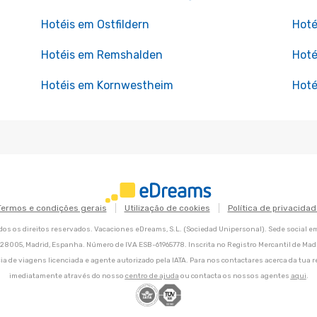
Hotéis em Ostfildern
Hoté
Hotéis em Remshalden
Hoté
Hotéis em Kornwestheim
Hoté
Termos e condições gerais
Utilização de cookies
Política de privacidad
os os direitos reservados. Vacaciones eDreams, S.L. (Sociedad Unipersonal). Sede social e
8, 28005, Madrid, Espanha. Número de IVA ESB-61965778. Inscrita no Registro Mercantil de Madri
ia de viagens licenciada e agente autorizado pela IATA. Para nos contactares acerca da tua r
imediatamente através do nosso
centro de ajuda
ou contacta os nossos agentes
aqui
.