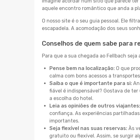
Imagine acordar num sítio que parece ter 
aquele encontro romântico que anda a pl
O nosso site é o seu guia pessoal. Ele filtr
escapadela. A acomodação dos seus sonhos
Conselhos de quem sabe para re
Para que a sua chegada ao Fellbach seja a
Pense bem na localização:
O que proc
calma com bons acessos a transportes
Saiba o que é importante para si:
Ant
fiável é indispensável? Gostava de ter 
a escolha do hotel.
Leia as opiniões de outros viajantes
confiança. As experiências partilhadas
importantes.
Seja flexível nas suas reservas:
Às ve
gratuito ou flexível. Assim, se surgir