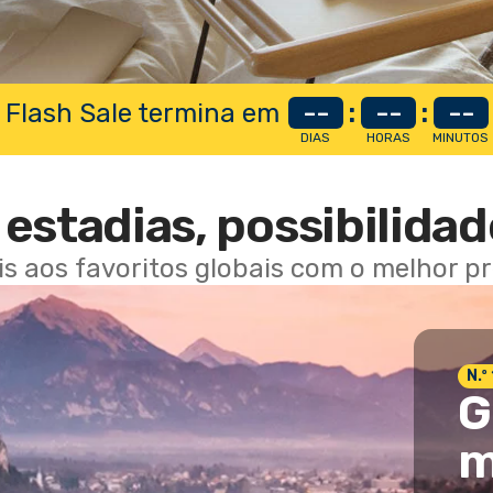
 Flash Sale termina em
--
:
--
:
--
DIAS
HORAS
MINUTOS
estadias, possibilidad
ais aos favoritos globais com o melhor p
N.º
G
m