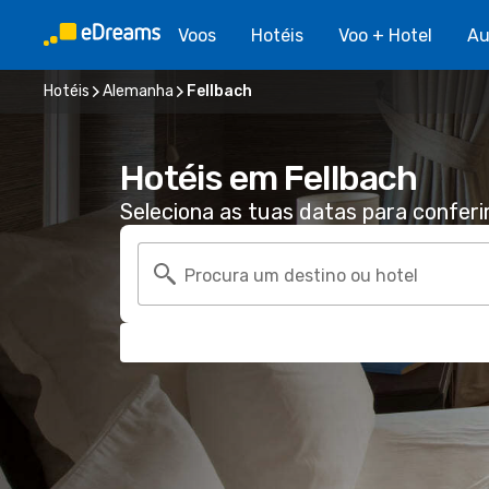
Voos
Hotéis
Voo + Hotel
Au
Hotéis
Alemanha
Fellbach
Hotéis em Fellbach
Seleciona as tuas datas para conferi
Procura um destino ou hotel