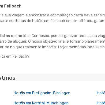
em Fellbach
 sua viagem e encontrar a acomodação certa deve ser simp
parar centenas de hotéis em Fellbach em simultâneo, garant
istas em hotéis
. Connosco, pode organizar toda a sua vi
carro de aluguer. O nosso objetivo final é tornar o planeame
rar-se no que realmente importa: forjar memórias indeléveis
eita em Fellbach?
stinos
Hotéis em Bietigheim-Bissingen
Hoté
Hotéis em Korntal-Münchingen
Hoté