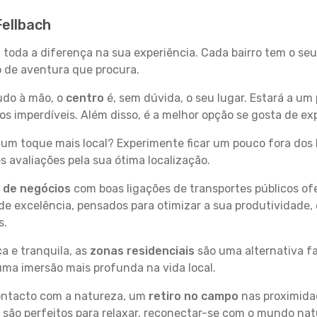
Fellbach
z toda a diferença na sua experiência. Cada bairro tem o se
po de aventura que procura.
tudo à mão, o
centro
é, sem dúvida, o seu lugar. Estará a um 
 imperdíveis. Além disso, é a melhor opção se gosta de expl
um toque mais local? Experimente ficar um pouco fora dos 
 avaliações pela sua ótima localização.
s de negócios
com boas ligações de transportes públicos of
e excelência, pensados para otimizar a sua produtividade,
s.
a e tranquila, as
zonas residenciais
são uma alternativa fa
uma imersão mais profunda na vida local.
contacto com a natureza, um
retiro no campo
nas proximida
 são perfeitos para relaxar, reconectar-se com o mundo nat