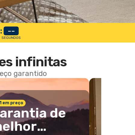
:
--
SEGUNDOS
es infinitas
reço garantido
 1 em preço
arantia de
elhor