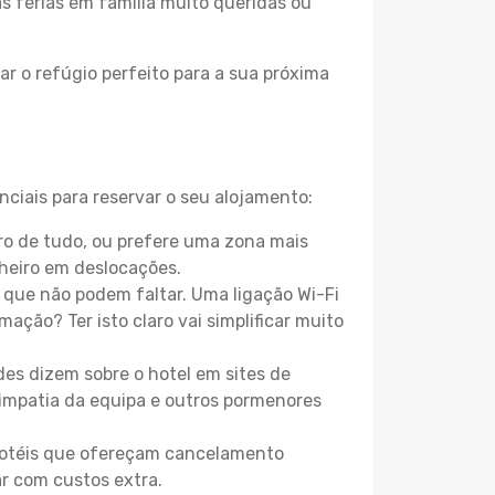
as férias em família muito queridas ou
r o refúgio perfeito para a sua próxima
nciais para reservar o seu alojamento:
ro de tudo, ou prefere uma zona mais
heiro em deslocações.
que não podem faltar. Uma ligação Wi-Fi
mação? Ter isto claro vai simplificar muito
es dizem sobre o hotel em sites de
 simpatia da equipa e outros pormenores
 hotéis que ofereçam cancelamento
ar com custos extra.