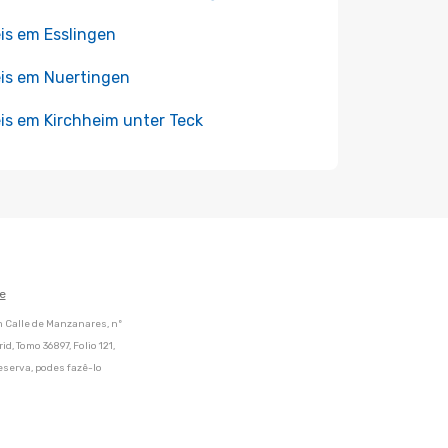
is em Esslingen
is em Nuertingen
is em Kirchheim unter Teck
e
m Calle de Manzanares, nº
d, Tomo 36897, Folio 121,
eserva, podes fazê-lo