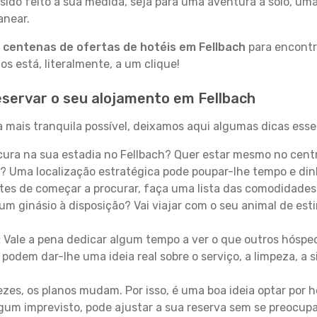
sido feito à sua medida, seja para uma aventura a solo, um
anear.
a
centenas de ofertas de hotéis em Fellbach
para encontra
 está, literalmente, a um clique!
servar o seu alojamento em Fellbach
 mais tranquila possível, deixamos aqui algumas dicas esse
ura na sua estadia no Fellbach? Quer estar mesmo no cent
? Uma localização estratégica pode poupar-lhe tempo e din
es de começar a procurar, faça uma lista das comodidades 
um ginásio à disposição? Vai viajar com o seu animal de esti
:
Vale a pena dedicar algum tempo a ver o que outros hósped
 podem dar-lhe uma ideia real sobre o serviço, a limpeza, a
zes, os planos mudam. Por isso, é uma boa ideia optar por
 algum imprevisto, pode ajustar a sua reserva sem se preocup