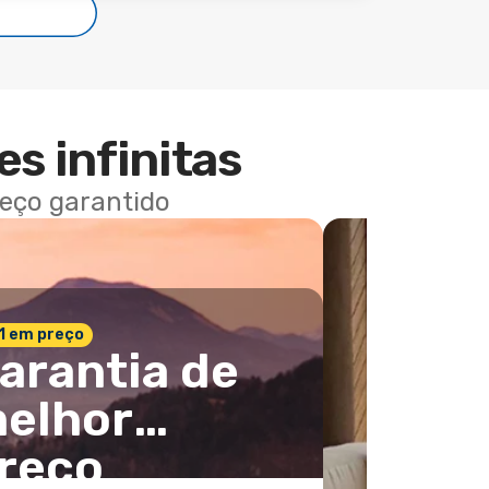
es infinitas
reço garantido
 1 em preço
arantia de
elhor
reço