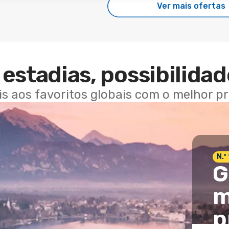
Ver mais ofertas
estadias, possibilidad
ais aos favoritos globais com o melhor p
N.º
G
m
p