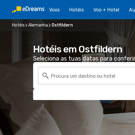
Voos
Hotéis
Voo + Hotel
Au
Hotéis
Alemanha
Ostfildern
Hotéis em Ostfildern
Seleciona as tuas datas para conferi
Procura um destino ou hotel