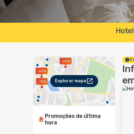
Hotel
O 
-20%
In
-20%
em
Explorar mapa
-14%
Promoções de última
hora