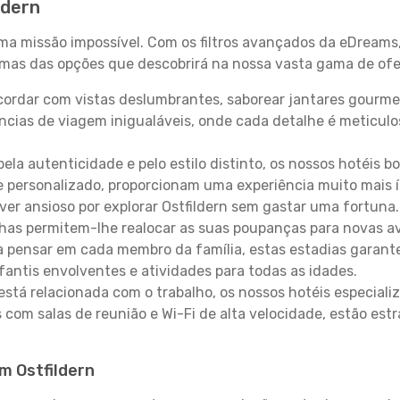
ldern
uma missão impossível. Com os filtros avançados da eDreams
gumas das opções que descobrirá na nossa vasta gama de ofe
ordar com vistas deslumbrantes, saborear jantares gourmet
ncias de viagem inigualáveis, onde cada detalhe é meticu
pela autenticidade e pelo estilo distinto, os nossos hotéis 
e personalizado, proporcionam uma experiência muito mais 
iver ansioso por explorar Ostfildern sem gastar uma fortuna
lhas permitem-lhe realocar as suas poupanças para novas a
 pensar em cada membro da família, estas estadias garante
antis envolventes e atividades para todas as idades.
stá relacionada com o trabalho, os nossos hotéis especiali
s com salas de reunião e Wi-Fi de alta velocidade, estão es
em Ostfildern