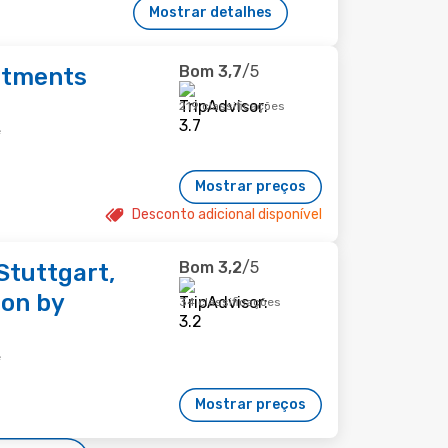
Mostrar detalhes
Bom
3,7
/5
rtments
219 classificações
e
Mostrar preços
Desconto adicional disponível
Bom
3,2
/5
Stuttgart,
ion by
34 classificações
e
Mostrar preços