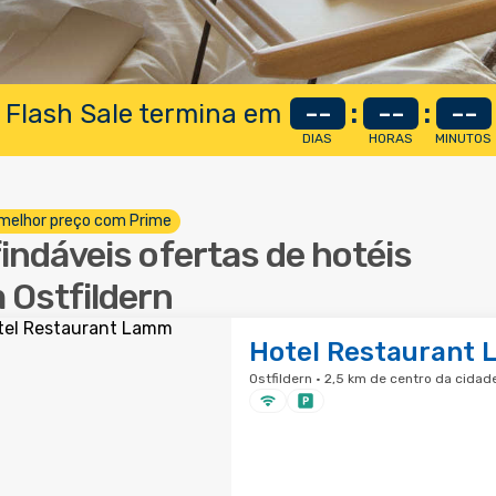
 Flash Sale termina em
--
:
--
:
--
DIAS
HORAS
MINUTOS
melhor preço com Prime
findáveis ofertas de hotéis
 Ostfildern
Hotel Restaurant
Ostfildern · 2,5 km de centro da cidad