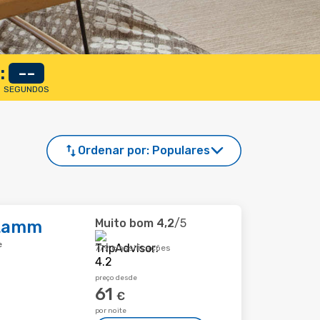
:
--
SEGUNDOS
Ordenar por:
Populares
Muito bom
4,2
/5
 Lamm
e
779 classificações
preço desde
61
€
por noite